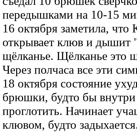
съедал 10 брюшек сверчков
передышками на 10-15 ми
16 октября заметила, что
открывает клюв и дышит "
щёлканье. Щёлканье это ш
Через полчаса все эти си
18 октября состояние уху
брюшки, будто бы внутри 
проглотить. Начинает уч
клювом, будто задыхаетс