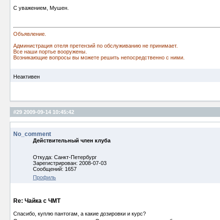
С уважением, Мушен.
Объявление.
Администрация отеля претензий по обслуживанию не принимает.
Все наши портье вооружены.
Возникающие вопросы вы можете решить непосредственно с ними.
Неактивен
#29
2009-09-14 10:45:42
No_comment
Действительный член клуба
Откуда: Санкт-Петербург
Зарегистрирован: 2008-07-03
Сообщений: 1657
Профиль
Re: Чайка с ЧМТ
Спасибо, куплю пантогам, а какие дозировки и курс?