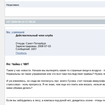
Неактивен
#27
2009-09-13 17:39:25
No_comment
Действительный член клуба
Откуда: Санкт-Петербург
Зарегистрирован: 2008-07-03
Сообщений: 1657
Профиль
Re: Чайка с ЧМТ
Такие у нас новости. Начали мы вытворять какие-то странные вещи в воздухе - 
Нормальны ли такие упражнения или это все-таки последствия травмы? Нужно ли
И уж извиняюсь, но сюда же поплачусь про моего Гусика: счет пачкам иммунофана
стрессовал - ноль прогресса. Я не знаю, чем еще его поить или мазать. нельзя
ними обоими делать?
Если вы заблудились в лесу, а компаса под рукой нет, дождитесь осени - птицы п