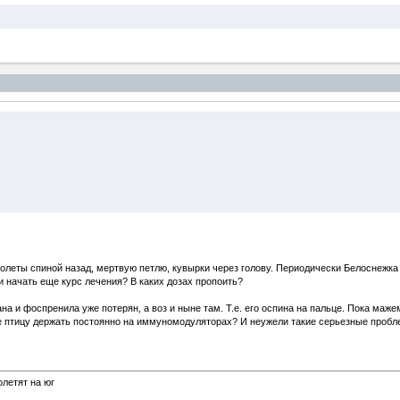
полеты спиной назад, мертвую петлю, кувырки через голову. Периодически Белоснежка
 начать еще курс лечения? В каких дозах пропоить?
 и фоспренила уже потерян, а воз и ныне там. Т.е. его оспина на пальце. Пока мажем
 же птицу держать постоянно на иммуномодуляторах? И неужели такие серьезные пробл
олетят на юг