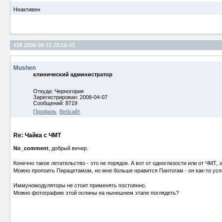
Неактивен
#28
2009-09-13 23:16:43
Mushen
клинический администратор
Откуда: Черногория
Зарегистрирован: 2008-04-07
Сообщений: 8719
Профиль
Вебсайт
Re: Чайка с ЧМТ
No_comment
, добрый вечер.
Конечно такое летательство - это не порядок. А вот от одноглазости или от ЧМТ, э
Можно пропоить Пирацетамом, но мне больше нравится Пантогам - он как-то усп
Иммуномодуляторы не стоит применять постоянно.
Можно фотографию этой оспины на нынешнем этапе поглядеть?