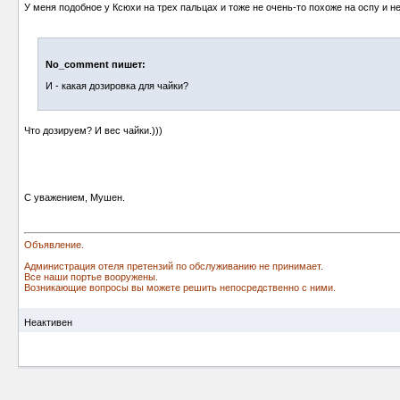
У меня подобное у Ксюхи на трех пальцах и тоже не очень-то похоже на оспу и не 
No_comment пишет:
И - какая дозировка для чайки?
Что дозируем? И вес чайки.)))
С уважением, Мушен.
Объявление.
Администрация отеля претензий по обслуживанию не принимает.
Все наши портье вооружены.
Возникающие вопросы вы можете решить непосредственно с ними.
Неактивен