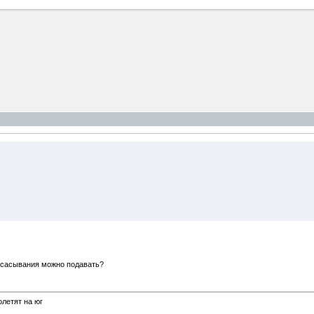
ассасывания можно подавать?
олетят на юг