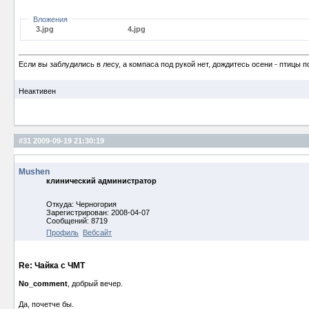
Вложения
3.jpg
4.jpg
Если вы заблудились в лесу, а компаса под рукой нет, дождитесь осени - птицы п
Неактивен
#31
2009-09-19 21:30:19
Mushen
клинический администратор
Откуда: Черногория
Зарегистрирован: 2008-04-07
Сообщений: 8719
Профиль
Вебсайт
Re: Чайка с ЧМТ
No_comment
, добрый вечер.
Да, почетче бы.