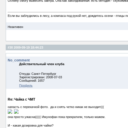
Оспину смогу вывесить завтра. Она как заколдованная: есть бетодин - скукоживае
Если вы заблудились в лесу, а компаса под рукой нет, дождитесь осени - птицы п
Неактивен
#30
2009-09-19 18:44:23
No_comment
Действительный член клуба
Откуда: Санкт-Петербург
Зарегистрирован: 2008-07-03
Сообщений: 1657
Профиль
Re: Чайка с ЧМТ
напасть с перекачкой фото. да и снять четко никак не выходит(((
она просто ужасна((((( Имунофан пока прекратили, только мажем.
И - какая дозировка для чайки?