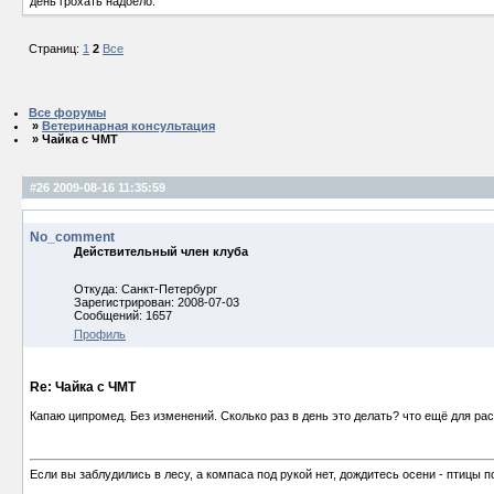
день грохать надоело.
Страниц:
1
2
Все
Все форумы
»
Ветеринарная консультация
» Чайка с ЧМТ
#26
2009-08-16 11:35:59
No_comment
Действительный член клуба
Откуда: Санкт-Петербург
Зарегистрирован: 2008-07-03
Сообщений: 1657
Профиль
Re: Чайка с ЧМТ
Капаю ципромед. Без изменений. Сколько раз в день это делать? что ещё для р
Если вы заблудились в лесу, а компаса под рукой нет, дождитесь осени - птицы п