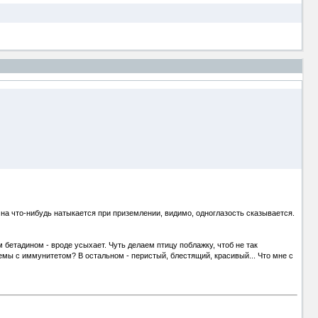
 на что-нибудь натыкается при приземлении, видимо, одноглазость сказывается.
 бетадином - вроде усыхает. Чуть делаем птицу поблажку, чтоб не так
емы с иммунитетом? В остальном - перистый, блестящий, красивый... Что мне с