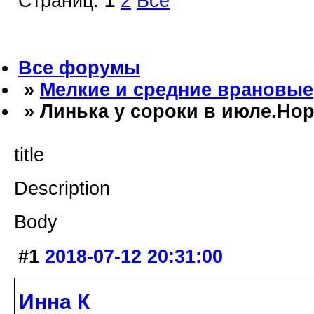
Страниц:
1
2
Все
Все форумы
»
Мелкие и средние врановые
» Линька у сороки в июле.Но
title
Description
Body
#1
2018-07-12 20:31:00
Инна К