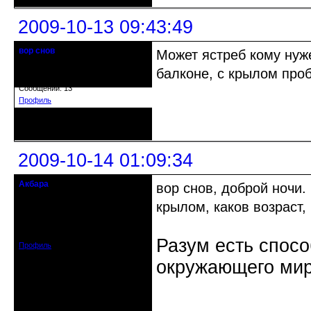
2009-10-13 09:43:49
вор снов
Может ястреб кому нуже
Забанен.
балконе, с крылом про
Откуда: Красноярск
Зарегистрирован: 2009-09-28
Сообщений: 13
Профиль
Неактивен
2009-10-14 01:09:34
Акбара
вор снов, доброй ночи.
crowsaver
крылом, каков возраст,
Откуда: Москва, Зеленоград
Зарегистрирован: 2008-04-13
Сообщений: 1547
Разум есть спосо
Профиль
окружающего мир
Неактивен