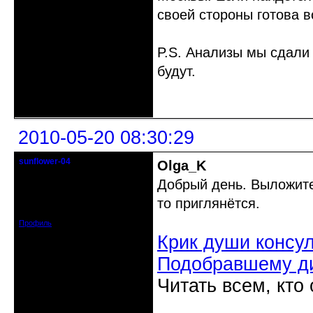
своей стороны готова в
P.S. Анализы мы сдали 
будут.
Неактивен
2010-05-20 08:30:29
sunflower-04
Olga_K
Вечно юный натуралист
Добрый день. Выложите
Откуда: Ойкумена
то приглянётся.
Зарегистрирован: 2010-02-22
Сообщений: 3027
Профиль
Крик души консу
Подобравшему д
Читать всем, кто
Неактивен