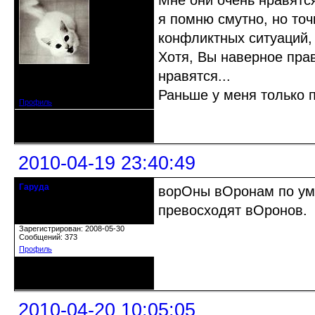
Мне они очень нравятся
я помню смутно, но точ
конфликтных ситуаций, 
Хотя, Вы наверное пра
нравятся...
Откуда: Москва
Зарегистрирован: 2010-04-18
Сообщений: 4
Раньше у меня только п
Профиль
Неактивен
2010-04-19 23:40:49
Гаруда
ворОны вОронам по ум
Почетный модератор
превосходят вОронов.
Откуда: Tambov
Зарегистрирован: 2008-05-30
Сообщений: 373
Профиль
Неактивен
2010-04-20 10:05:05