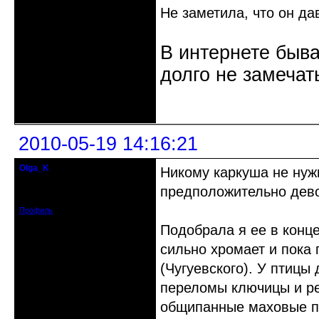
Не заметила, что он да
В интернете быва
долго не замечат
Неактивен
2010-05-19 14:16:21
Olga_K
Никому каркуша не нуж
гость клуба
предположительно девоч
Зарегистрирован: 2010-01-20
Сообщений: 25
Профиль
Подобрала я ее в конце
сильно хромает и пока 
(Чугуевского). У птиц
переломы ключицы и реб
общипанные маховые пе