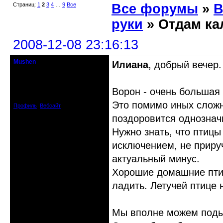
Страниц:
1
2
3
4
…
9
Все
Все форумы
»
В
руки
» Отдам ка
2008-12-08 23:16:13
Mushen
Илиана
, добрый вечер.
клинический администратор
Откуда: Черногория
Ворон - очень большая
Зарегистрирован: 2008-04-07
Сообщений: 8719
Это помимо иных сложно
Профиль
Вебсайт
поздоровится однознач
Нужно знать, что птицы
исключением, не прируч
актуальный минус.
Хорошие домашние птиц
ладить. Летучей птице 
Мы вполне можем подыс