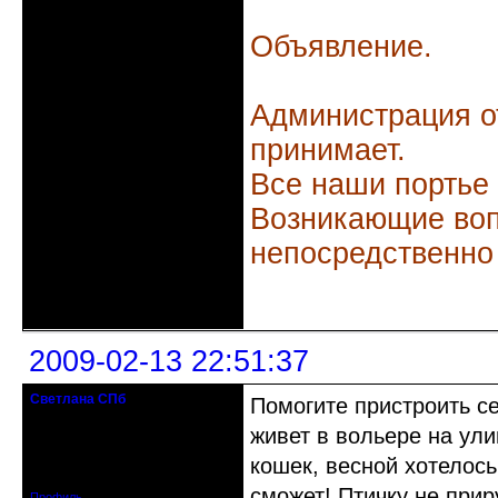
Объявление.
Администрация о
принимает.
Все наши портье
Возникающие воп
непосредственно
Неактивен
2009-02-13 22:51:37
Светлана СПб
Помогите пристроить с
кандидат в члены клуба
живет в вольере на ули
Откуда: Санкт-Петербург
кошек, весной хотелось
Зарегистрирован: 2009-02-13
Сообщений: 104
сможет! Птичку не прир
Профиль