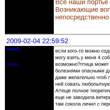
Все наши портье
Возникающие воп
непосредственно
Неактивен
2009-02-04 22:59:52
ФИНИКИ
если кого-то можно сод
гость клуба
могу взять.у меня 4 соб
Зарегистрирован: 2009-02-04
Сообщений: 1
возможно?птица может 
Профиль
болезнями опасными дл
даже желательно чтоб 
ней совать любопытную
А!!еще полное теоретич
еще не заводила.ветер
там сокола лечил с пе