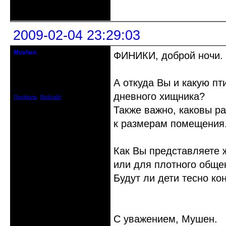
Неактивен
2009-02-04 23:29:03
Mushen
ФИНИКИ, доброй ночи.
клинический администратор
Откуда: Черногория
А откуда Вы и какую пт
Зарегистрирован: 2008-04-07
Сообщений: 8719
дневного хищника?
Профиль
Вебсайт
Также важно, каковы ра
к размерам помещения
Как Вы представляете ж
или для плотного общен
Будут ли дети тесно ко
С уважением, Мушен.