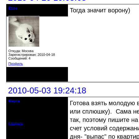
Esse
Тогда значит ворону)
гость клуба
Откуда: Москва
Зарегистрирован: 2010-04-18
Сообщений: 4
Профиль
Неактивен
2010-05-03 19:24:18
Мирта
Готова взять молодую 
гость клуба
или сплюшку). Сама не
Откуда: СПб
Зарегистрирован: 2010-05-03
Сообщений: 73
так, поэтому пишите на
Профиль
счет условий содержан
дня- "выпас" по кварти