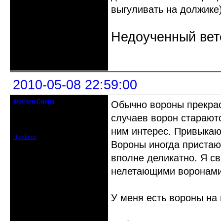
выгуливать на должике
Недоученный вете
Неактивен
2010-05-08 22:59:00
Фрёкен Снорк
Обычно вороны прекрас
действительный член клуба
случаев ворон старают
Откуда: Петербург
Зарегистрирован: 2008-08-19
Сообщений: 910
ним интерес. Привыкаю
Профиль
Вороны иногда пристаю
вполне деликатно. Я с
нелетающими воронами. 
У меня есть вороны на 