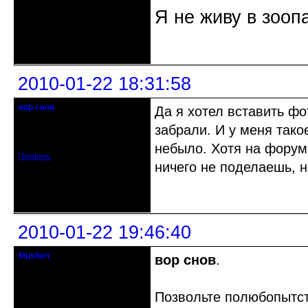
Я не живу в зооп
Неактивен
2010-01-22 18:31:58
вор снов
Да я хотел вставить ф
Забанен.
забрали. И у меня тако
Откуда: Красноярск
Зарегистрирован: 2009-09-28
Сообщений: 13
небыло. Хотя на форума
Профиль
ничего не поделаешь, н
Неактивен
2010-01-22 19:46:40
Mushen
вор снов
.
клинический администратор
Откуда: Черногория
Позвольте полюбопытст
Зарегистрирован: 2008-04-07
Сообщений: 8719