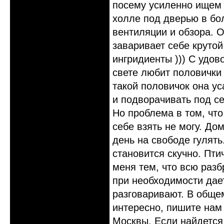
посему усиленно ищем 
холле под дверью в бо
вентиляции и обзора. О
заваривает себе крутой 
ингридиенты ))) С удов
свете любит половички 
такой половичок она ус
и подворачивать под се
Но проблема в том, что
себе взять не могу. До
день на свободе гулять
становится скучно. Пт
меня тем, что всю раз
при необходимости дает
разговаривают. В обще
интересно, пишите нам
Москвы. Если найдется