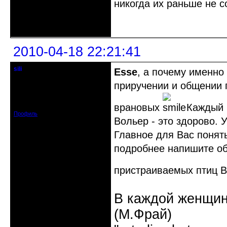
никогда их раньше не 
Неактивен
2010-04-18 22:21:41
sili
Esse
, а почему именно
модератор - людовед
приручении и общении 
Откуда: Нижний Новгород / Саров
Зарегистрирован: 2008-08-03
Сообщений: 3792
врановых
Каждый в
Профиль
Вольер - это здорово. 
Главное для Вас понят
подробнее напишите об 
пристраиваемых птиц 
В каждой женщин
(М.Фрай)