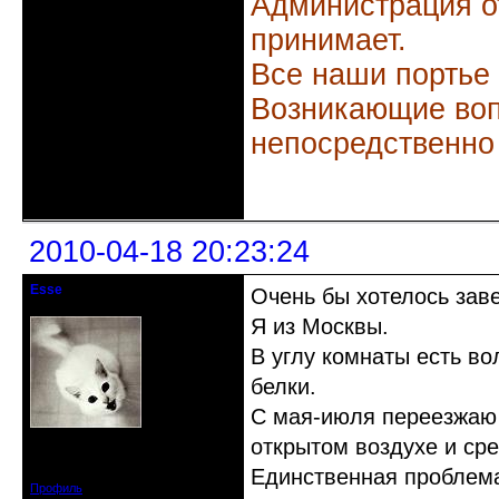
Администрация о
принимает.
Все наши портье
Возникающие воп
непосредственно
Неактивен
2010-04-18 20:23:24
Esse
Очень бы хотелось зав
гость клуба
Я из Москвы.
В углу комнаты есть вол
белки.
С мая-июля переезжаю 
открытом воздухе и ср
Откуда: Москва
Зарегистрирован: 2010-04-18
Сообщений: 4
Единственная проблема 
Профиль