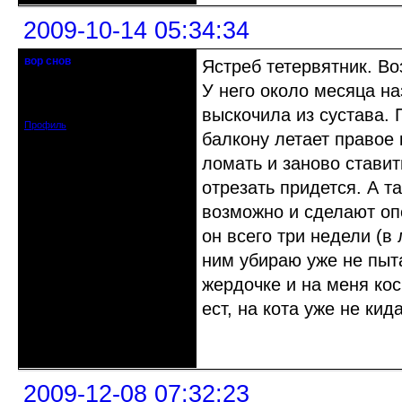
2009-10-14 05:34:34
вор снов
Ястреб тетервятник. Во
Забанен.
У него около месяца на
Откуда: Красноярск
Зарегистрирован: 2009-09-28
Сообщений: 13
выскочила из сустава. 
Профиль
балкону летает правое 
ломать и заново ставит
отрезать придется. А т
возможно и сделают опе
он всего три недели (в
ним убираю уже не пыта
жердочке и на меня коси
ест, на кота уже не кида
Неактивен
2009-12-08 07:32:23