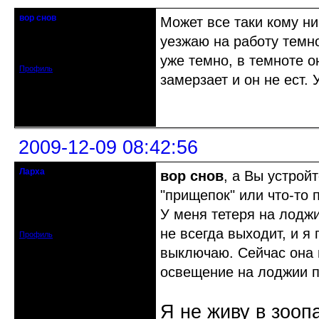
вор снов
Может все таки кому ни
Забанен.
уезжаю на работу темно
Откуда: Красноярск
Зарегистрирован: 2009-09-28
Сообщений: 13
уже темно, в темноте о
Профиль
замерзает и он не ест.
Неактивен
2009-12-09 08:42:56
Ларха
вор снов
, а Вы устрой
Забанен
"прищепок" или что-то 
Откуда: Москва
У меня тетеря на лоджи
Зарегистрирован: 2009-12-04
Сообщений: 35
не всегда выходит, и я
Профиль
выключаю. Сейчас она 
освещение на лоджии п
Я не живу в зооп