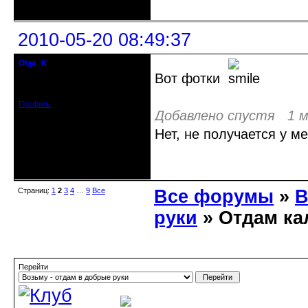
2010-05-20 08:49:37
Olga_K
гость клуба
Вот фотки
Зарегистрирован: 2010-01-20
Сообщений: 25
Профиль
Добавлено спустя 1 м
Нет, не получается у ме
Неактивен
Страниц:
1
2
3
4
…
9
Все
Все форумы
»
В
руки
» Отдам ка
Перейти