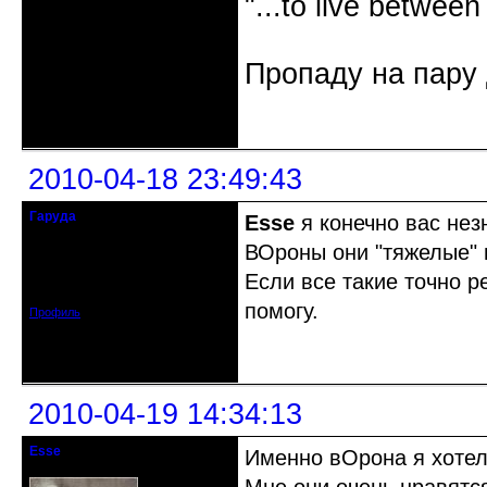
"...to live between
Пропаду на пару 
Неактивен
2010-04-18 23:49:43
Гаруда
Esse
я конечно вас нез
Почетный модератор
ВОроны они "тяжелые" 
Откуда: Tambov
Если все такие точно 
Зарегистрирован: 2008-05-30
Сообщений: 373
помогу.
Профиль
Неактивен
2010-04-19 14:34:13
Esse
Именно вОрона я хотела
гость клуба