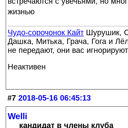
встречаются с увечьями, но мног
жизнью
Чудо-сорочонок Кайт
Шурушик, С
Дашка, Митька, Грача, Гога и Лё
не передают, они вас игнорируют
Неактивен
#7
2018-05-16 06:45:13
Welli
кандидат в члены клуба