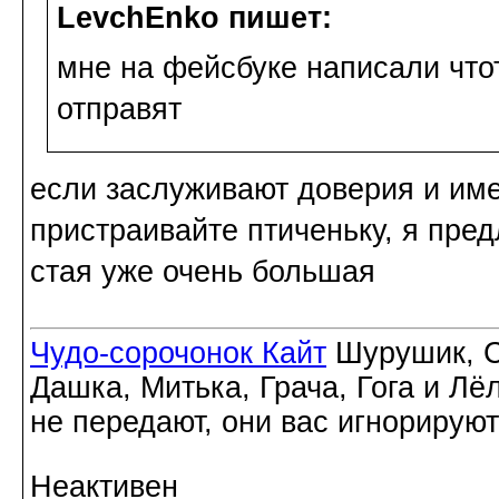
LevchEnko пишет:
мне на фейсбуке написали чтот
отправят
если заслуживают доверия и име
пристраивайте птиченьку, я пре
стая уже очень большая
Чудо-сорочонок Кайт
Шурушик, С
Дашка, Митька, Грача, Гога и Лё
не передают, они вас игнорируют
Неактивен