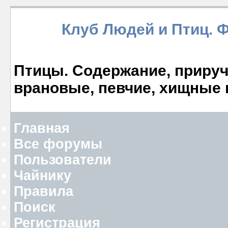
Клуб Людей и Птиц. 
Птицы. Содержание, прируче
врановые, певчие, хищные 
Главная
Все форумы
Пользователи
Чайнику
Правила
Поиск
Регистрация