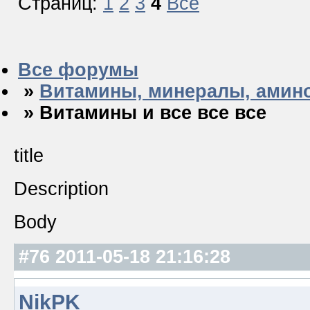
Страниц:
1
2
3
4
Все
Все форумы
»
Витамины, минералы, амин
» Витамины и все все все
title
Description
Body
#76
2011-05-18 21:16:28
NikPK