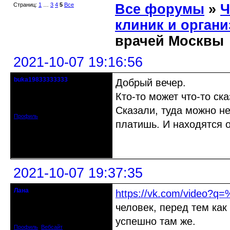
Страниц:
1
…
3
4
5
Все
Все форумы
»
Ч
клиник и орган
врачей Москвы
2021-10-07 19:16:56
buka19833333333
Добрый вечер.
гость клуба
Кто-то может что-то ск
Откуда: г. Москва
Зарегистрирован: 2021-08-10
Сообщений: 17
Сказали, туда можно не
Профиль
платишь. И находятся о
Неактивен
2021-10-07 19:37:35
Лана
https://vk.com/vide
Moderator
человек, перед тем как
Откуда: Дмитров Моск.обл.
Зарегистрирован: 2008-05-23
Сообщений: 4056
успешно там же.
Профиль
Вебсайт