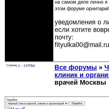
на самом деле лично я 
этом форуме орнитарий
уведомления о л
если хотите вовр
почту:
fityulka00@mail.r
Неактивен
Страниц:
1
…
3
4
5
Все
Все форумы
»
Ч
клиник и орган
врачей Москвы
Перейти