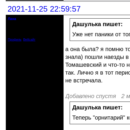
2021-11-25 22:59:57
Лана
Moderator
Дашулька пишет:
Откуда: Дмитров Моск.обл.
Зарегистрирован: 2008-05-23
Уже нет паники от тог
Сообщений: 4056
Профиль
Вебсайт
а она была? я помню то
знала) пошли наезды в
Томашевский и что-то н
так. Лично я в тот пер
не встречала.
Добавлено спустя 2 м
Дашулька пишет:
Теперь "орнитарий" 