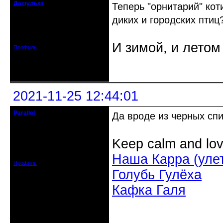
Дашулька
Теперь "орнитарий" ко
Действительный член клуба
диких и городских птиц?
Откуда: Россия, Москва
Зарегистрирован: 2016-07-19
Сообщений: 796
И зимой, и летом
Профиль
Неактивен
2021-11-25 12:44:01
Parallel
Да вроде из черных сп
Действительный член клуба
Откуда: Усолье - сибирское, Ирк.
Keep calm and lov
обл.
Зарегистрирован: 2020-06-03
Сообщений: 3285
Наша Карра (уле
Профиль
Голубь Гулёха
Кафка Галя
Неактивен