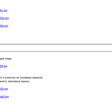
 для воды
ет я конечно не понимаю прикола.
ринять земляные ванны.