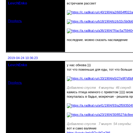
LevchEnko
встречаем рассвет
кандидат в члены клуба
Зарегистрирован: 2016-07-05
Сообщений: 226
Профиль
последние. можно сказать наслаждение
Неактивен
2019-04-24 10:36:23
LevchEnko
у нас обнова )))
кандидат в члены клуба
тот что поменьше для еды, тот что больше
Зарегистрирован: 2016-07-05
Сообщений: 226
Профиль
Добавлено спустя 4 минуты 46 секунд:
кажись птица немного с приветом ))))) мож
покупалась в бадье, мокрючая - решила п
Добавлено спустя 7 минут 54 секунды:
вот и само валяние
https://youtu.be/y5Oc4tGe2HI