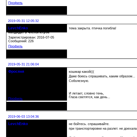
Профиль
Неактивен
2019-05-31 12:05:32
LevchEnko
тема закрыта. птичка погибла!
кандидат в члены клуба
Зарегистрирован: 2016-07-05
Сообщений: 226
Профиль
Неактивен
2019-05-31 21:06:04
Фросяня
кошмар какой(((
Moderators
Даже боюсь спрашивать, каким образом...
Соболезную.
Откуда: С-Петербург
Зарегистрирован: 2012-06-20
Сообщений: 4578
И летает, словно тень,
Глаза светятся, как день...
Профиль
Неактивен
2019-06-03 13:04:36
LevchEnko
не бойтесь. спрашивайте.
кандидат в члены клуба
при транспортировке на разлет. не доехала
Зарегистрирован: 2016-07-05
Сообщений: 226