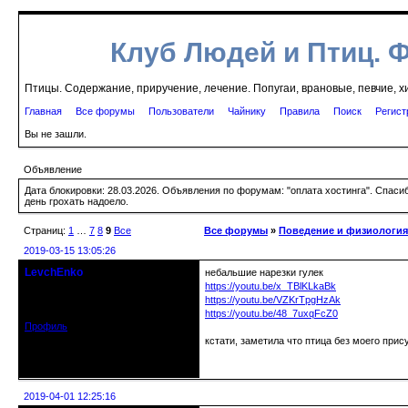
Клуб Людей и Птиц. 
Птицы. Содержание, приручение, лечение. Попугаи, врановые, певчие, х
Главная
Все форумы
Пользователи
Чайнику
Правила
Поиск
Регист
Вы не зашли.
Объявление
Дата блокировки: 28.03.2026. Объявления по форумам: "оплата хостинга". Спас
день грохать надоело.
Страниц:
1
…
7
8
9
Все
Все форумы
»
Поведение и физиологи
2019-03-15 13:05:26
LevchEnko
небальшие нарезки гулек
кандидат в члены клуба
https://youtu.be/x_TBlKLkaBk
Зарегистрирован: 2016-07-05
https://youtu.be/VZKrTpgHzAk
Сообщений: 226
https://youtu.be/48_7uxqFcZ0
Профиль
кстати, заметила что птица без моего прису
Неактивен
2019-04-01 12:25:16