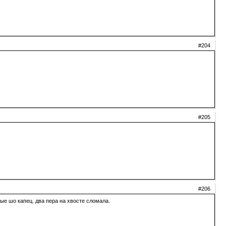
#204
#205
#206
ные шо капец. два пера на хвосте сломала.