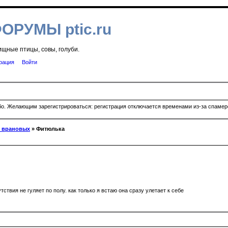
ФОРУМЫ ptic.ru
ищные птицы, совы, голуби.
рация
Войти
ибо. Желающим зарегистрироваться: регистрация отключается временами из-за спамеро
я врановых
» Фитюлька
тствия не гуляет по полу. как только я встаю она сразу улетает к себе