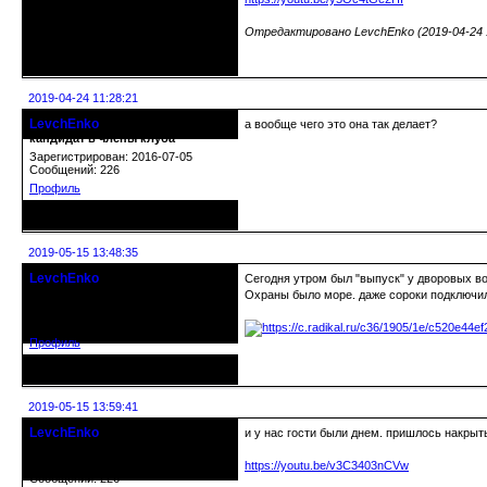
Отредактировано LevchEnko (2019-04-24 1
Неактивен
2019-04-24 11:28:21
LevchEnko
а вообще чего это она так делает?
кандидат в члены клуба
Зарегистрирован: 2016-07-05
Сообщений: 226
Профиль
Неактивен
2019-05-15 13:48:35
LevchEnko
Сегодня утром был "выпуск" у дворовых вор
кандидат в члены клуба
Охраны было море. даже сороки подключи
Зарегистрирован: 2016-07-05
Сообщений: 226
Профиль
Неактивен
2019-05-15 13:59:41
LevchEnko
и у нас гости были днем. пришлось накрыть
кандидат в члены клуба
Зарегистрирован: 2016-07-05
https://youtu.be/v3C3403nCVw
Сообщений: 226