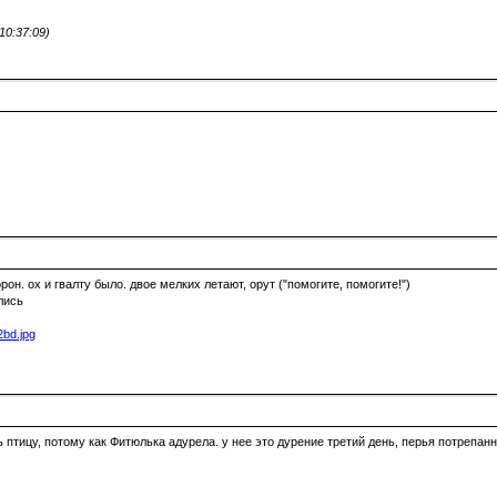
0:37:09)
он. ох и гвалту было. двое мелких летают, орут ("помогите, помогите!")
лись
 птицу, потому как Фитюлька адурела. у нее это дурение третий день, перья потрепан