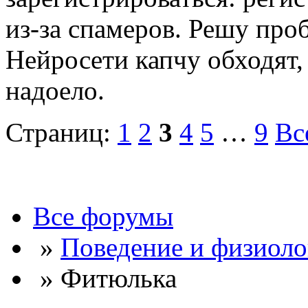
из-за спамеров. Решу про
Нейросети капчу обходят, 
надоело.
Страниц:
1
2
3
4
5
…
9
Вс
Все форумы
»
Поведение и физиоло
» Фитюлька