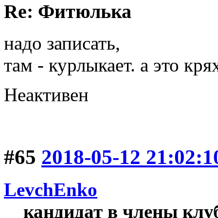
Re: Фитюлька
надо записать,
там - курлыкает. а это кря
Неактивен
#65
2018-05-12 21:02:1
LevchEnko
кандидат в члены клу