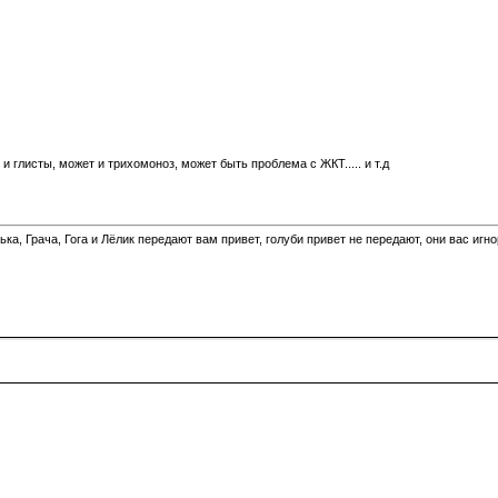
ь и глисты, может и трихомоноз, может быть проблема с ЖКТ..... и т.д
а, Грача, Гога и Лёлик передают вам привет, голуби привет не передают, они вас игн