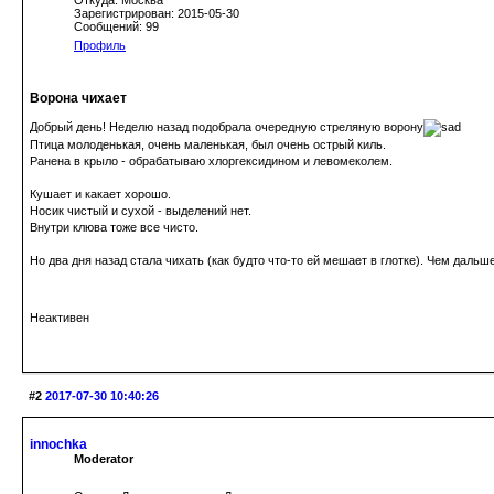
Зарегистрирован: 2015-05-30
Сообщений: 99
Профиль
Ворона чихает
Добрый день! Неделю назад подобрала очередную стреляную ворону
Птица молоденькая, очень маленькая, был очень острый киль.
Ранена в крыло - обрабатываю хлоргексидином и левомеколем.
Кушает и какает хорошо.
Носик чистый и сухой - выделений нет.
Внутри клюва тоже все чисто.
Но два дня назад стала чихать (как будто что-то ей мешает в глотке). Чем дальш
Неактивен
#2
2017-07-30 10:40:26
innochka
Moderator