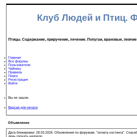
Клуб Людей и Птиц. 
Птицы. Содержание, приручение, лечение. Попугаи, врановые, певчие
Главная
Все форумы
Пользователи
Чайнику
Правила
Поиск
Регистрация
Войти
Вы не зашли.
Версия для печати
Объявление
Дата блокировки: 28.03.2026. Объявления по форумам: "оплата хостинга". Спас
день грохать надоело.