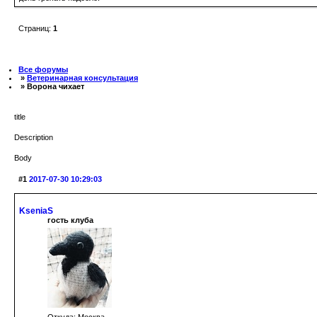
Страниц:
1
Все форумы
»
Ветеринарная консультация
» Ворона чихает
title
Description
Body
#1
2017-07-30 10:29:03
KseniaS
гость клуба
Откуда: Москва