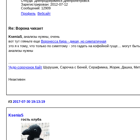
Откуда: Днепродзержинск Днепропетровск
Зарегистрирован: 2012-07-12
Сообщений: 12909
Профиль
Вебсайт
Re: Ворона чихает
KseniaS
, анализы нужны, очень
вот тут гляньте еще
Воронесса Кира - дикая, но симпатичная
это я к тому, что только по симптому - это гадать на кофейной гуще.... могут быт
анализы нужны
Чудо-сорочонок Кайт
Шурушик, Сарочка с Беней, Серафимка, Жорик, Дашка, Митьк
Неактивен
#3
2017-07-30 19:13:19
KseniaS
гость клуба