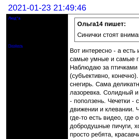
2021-01-23 21:49:46
Люд"а
кандидат в члены клуба
Ольга14 пишет:
Откуда: Ижевск недалеко
Синички стоят внима
Зарегистрирован: 2015-01-31
Сообщений: 356
Профиль
Вот интересно - а есть 
самые умные и самые г
Наблюдаю за птичками 
(субъективно, конечно)
снегирь. Сама деликатн
лазоревка. Солидный и
- поползень. Чечетки -
движении и клевании. Ч
где-то есть видео, где 
добродушные пичуги, х
просто ребята, красавч