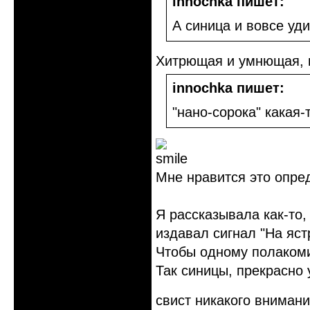
innochka пишет:
А синица и вовсе уд
Хитрющая и умнющая, в
innochka пишет:
"нано-сорока" какая-
Мне нравится это опре
Я рассказывала как-то,
издавал сигнал "На яст
Чтобы одному полакоми
Так синицы, прекрасно 
свист никакого вниман