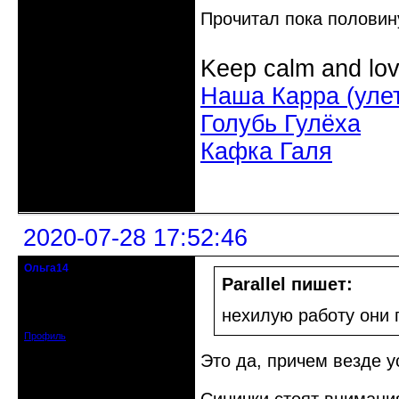
Прочитал пока половин
Keep calm and lov
Наша Карра (уле
Голубь Гулёха
Кафка Галя
Неактивен
2020-07-28 17:52:46
Ольга14
Действительный член клуба
Parallel пишет:
Зарегистрирован: 2015-09-30
нехилую работу они 
Сообщений: 8465
Профиль
Это да, причем везде у