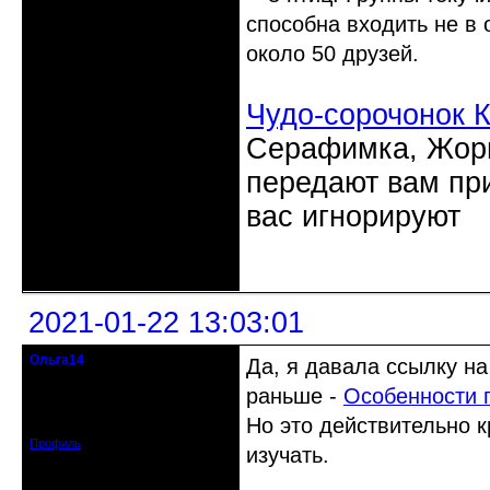
способна входить не в 
около 50 друзей.
Чудо-сорочонок 
Серафимка, Жорик
передают вам при
вас игнорируют
Неактивен
2021-01-22 13:03:01
Ольга14
Да, я давала ссылку н
Действительный член клуба
раньше -
Особенности 
Зарегистрирован: 2015-09-30
Но это действительно к
Сообщений: 8465
Профиль
изучать.