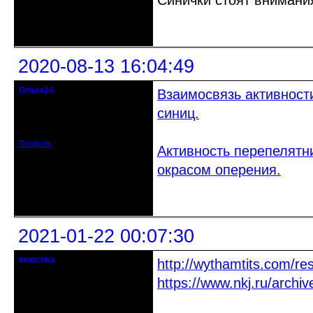
Синички стоят внимани
Неактивен
2020-08-13 16:04:49
Ольга14
Взаимосвязь активност
Действительный член клуба
синиц.
Зарегистрирован: 2015-09-30
Сообщений: 8465
Профиль
Активность перепелятн
окрасом оперения.
Неактивен
2021-01-22 00:07:30
innochka
http://wythamtits.com/r
Moderator
https://www.nkj.ru/arch
Откуда: Днепродзержинск
Днепропетровск
Зарегистрирован: 2012-07-12