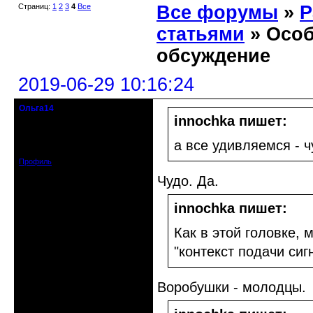
Страниц:
1
2
3
4
Все
Все форумы
»
Р
статьями
» Особ
обсуждение
2019-06-29 10:16:24
Ольга14
Действительный член клуба
innochka пишет:
Зарегистрирован: 2015-09-30
а все удивляемся - 
Сообщений: 8465
Профиль
Чудо. Да.
innochka пишет:
Как в этой головке,
"контекст подачи си
Воробушки - молодцы.