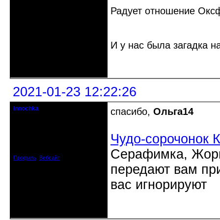
Радует отношение Оксф
И у нас была загадка н
Неактивен
2021-01-23 12:22:26
innochka
спасибо,
Ольга14
Moderator
Откуда: Днепродзержинск
Чудо-сорочонок 
Днепропетровск
Зарегистрирован: 2012-07-12
Сообщений: 12909
Серафимка, Жорик
Профиль
Вебсайт
передают вам при
вас игнорируют
Неактивен