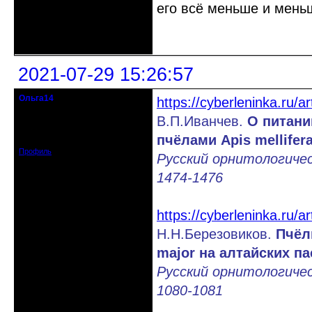
его всё меньше и мень
Неактивен
2021-07-29 15:26:57
Ольга14
https://cyberleninka.ru/ar
Действительный член клуба
В.П.Иванчев.
О питани
Зарегистрирован: 2015-09-30
пчёлами Apis mellifer
Сообщений: 8465
Профиль
Русский орнитологичес
1474-1476
https://cyberleninka.ru/a
Н.Н.Березовиков.
Пчёл
major на алтайских па
Русский орнитологичес
1080-1081