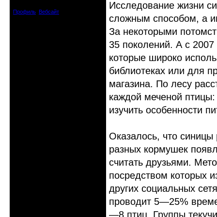
Исследование жизни си
Сообщений: 12909
Профиль
Вебсайт
сложным способом, а и
За некоторыми потомст
35 поколений. А с 200
которые широко исполь
библиотеках или для п
магазина. По лесу рас
каждой меченой птицы: 
изучить особенности пи
Оказалось, что синицы 
разных кормушек появл
считать друзьями. Мето
посредством которых из
других социальных сетя
проводит 5—25% време
—8 птиц. Группы текучи