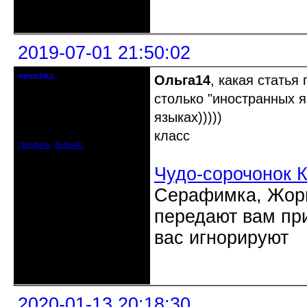
Неактивен
2019-07-01 21:50:02
innochka
Ольга14
, какая статья
Moderator
столько "иностранных я
Откуда: Днепродзержинск
языках)))))
Днепропетровск
Зарегистрирован: 2012-07-12
класс
Сообщений: 12909
Профиль
Вебсайт
Чудо-сорочонок 
Серафимка, Жорик
передают вам при
вас игнорируют
Неактивен
2020-01-13 20:18:30