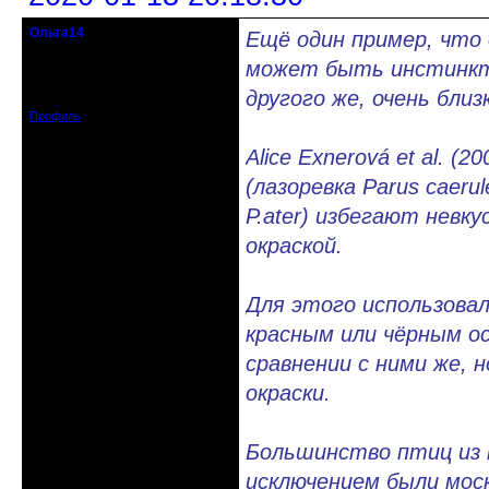
Ольга14
Ещё один пример, что 
Действительный член клуба
может быть инстинкти
Зарегистрирован: 2015-09-30
другого же, очень бли
Сообщений: 8465
Профиль
Alice Exnerová et al. (
(лазоревка Parus caerul
P.ater) избегают нев
окраской.
Для этого использова
красным или чёрным осо
сравнении с ними же, 
окраски.
Большинство птиц из 
исключением были моск