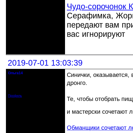
Чудо-сорочонок 
Серафимка, Жорик
передают вам при
вас игнорируют
Неактивен
2019-07-01 13:03:39
Ольга14
Синички, оказывается,
Действительный член клуба
дронго.
Зарегистрирован: 2015-09-30
Сообщений: 8465
Профиль
Те, чтобы отобрать пищ
и мастерски сочетают 
Обманщики сочетают ло