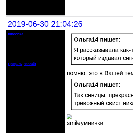
Неактивен
2019-06-30 21:04:26
innochka
Moderator
Ольга14 пишет:
Откуда: Днепродзержинск
Я рассказывала как-т
Днепропетровск
Зарегистрирован: 2012-07-12
который издавал сиг
Сообщений: 12909
Профиль
Вебсайт
помню. это в Вашей те
Ольга14 пишет:
Так синицы, прекрасн
тревожный свист ник
умнички