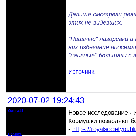
Дальше смотрели реакц
этих не видевших.
"Наивные" лазоревки и 
них избегание апосем
"наивные" большаки с 
Источник.
Неактивен
2020-07-02 19:24:43
Ольга14
Новое исследование - и
Действительный член клуба
Кормушки позволяют б
Зарегистрирован: 2015-09-30
-
https://royalsocietypub
Сообщений: 8465
Профиль