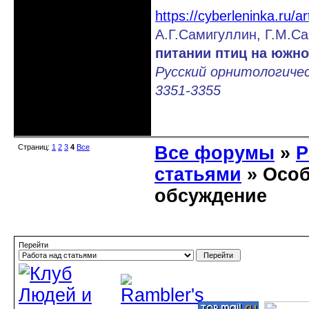
https://cyberleninka.ru/
А.Г.Самигуллин, Г.М.С
питании птиц на южно
Русский орнитологичес
3351-3355
Неактивен
Страниц:
1
2
3
4
Все
Все форумы
»
Р
статьями
» Особ
обсуждение
Перейти