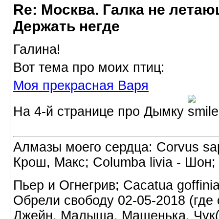
Re: Москва. Галка не летаю
Держать негде
Галина!
Вот тема про моих птиц:
Моя прекрасная Варя
На 4-й странице про Дымку
Алмазы моего сердца: Corvus sapi
Крош, Макс; Columba livia - Шон;
Пьер и Огнегрив; Cacatua goffin
Обрели свободу 02-05-2018 (где о
Джейн, Малыша, Машенька, Чук(а)