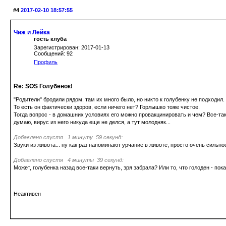
#4
2017-02-10 18:57:55
Чиж и Лейка
гость клуба
Зарегистрирован: 2017-01-13
Сообщений: 92
Профиль
Re: SOS Голубенок!
"Родители" бродили рядом, там их много было, но никто к голубенку не подходил. 
То есть он фактически здоров, если ничего нет? Горлышко тоже чистое.
Тогда вопрос - в домашних условиях его можно провакцинировать и чем? Все-таки
думаю, вирус из него никуда еще не делся, а тут молодняк...
Добавлено спустя 1 минуту 59 секунд:
Звуки из живота... ну как раз напоминают урчание в животе, просто очень сильно
Добавлено спустя 4 минуты 39 секунд:
Может, голубенка назад все-таки вернуть, зря забрала? Или то, что голоден - пок
Неактивен