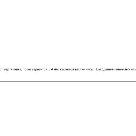
от вертячника, то не заразится... А что касается вертячника.., Вы сдавали анализы? от