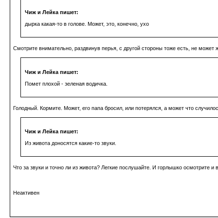
Чиж и Лейка пишет:
дырка какая-то в голове. Может, это, конечно, ухо
Смотрите внимательно, раздвинув перья, с другой стороны тоже есть, не может ж
Чиж и Лейка пишет:
Помет плохой - зеленая водичка.
Голодный. Кормите. Может, его папа бросил, или потерялся, а может что случилос
Чиж и Лейка пишет:
Из живота доносятся какие-то звуки.
Что за звуки и точно ли из живота? Легкие послушайте. И горлышко осмотрите и в
Неактивен