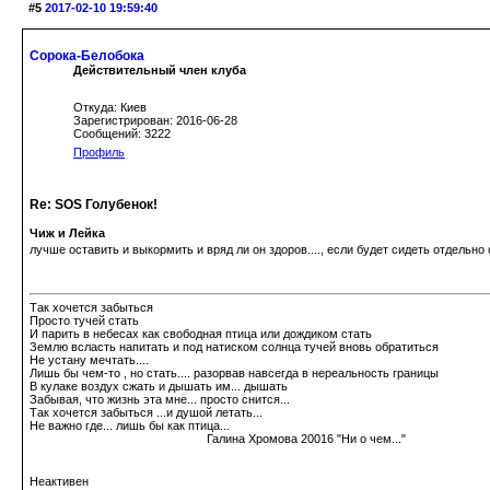
#5
2017-02-10 19:59:40
Сорока-Белобока
Действительный член клуба
Откуда: Киев
Зарегистрирован: 2016-06-28
Сообщений: 3222
Профиль
Re: SOS Голубенок!
Чиж и Лейка
лучше оставить и выкормить и вряд ли он здоров...., если будет сидеть отдельно 
Так хочется забыться
Просто тучей стать
И парить в небесах как свободная птица или дождиком стать
Землю всласть напитать и под натиском солнца тучей вновь обратиться
Не устану мечтать....
Лишь бы чем-то , но стать.... разорвав навсегда в нереальность границы
В кулаке воздух сжать и дышать им... дышать
Забывая, что жизнь эта мне... просто снится...
Так хочется забыться ...и душой летать...
Не важно где... лишь бы как птица...
Галина Хромова 20016 "Ни о чем..."
Неактивен