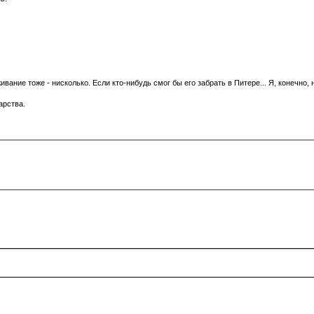
ние тоже - нисколько. Если кто-нибудь смог бы его забрать в Питере... Я, конечно, н
арства.