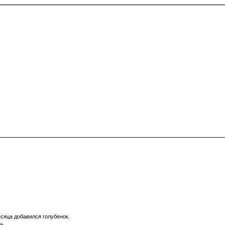
есяца добавился голубенок.
ь.