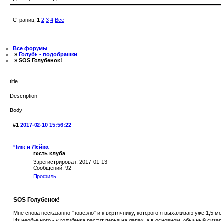
Страниц:
1
2
3
4
Все
Все форумы
»
Голуби - подобрашки
» SOS Голубенок!
title
Description
Body
#1
2017-02-10 15:56:22
Чиж и Лейка
гость клуба
Зарегистрирован: 2017-01-13
Сообщений: 92
Профиль
SOS Голубенок!
Мне снова несказанно "повезло" и к вертячнику, которого я выхаживаю уже 1,5 м
Из необычного - у голубенка растут перья на лапах, а в основном, обычный сизар