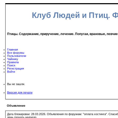
Клуб Людей и Птиц. 
Птицы. Содержание, приручение, лечение. Попугаи, врановые, певчие
Главная
Все форумы
Пользователи
Чайнику
Правила
Поиск
Регистрация
Войти
Вы не зашли.
Версия для печати
Объявление
Дата блокировки: 28.03.2026. Объявления по форумам: "оплата хостинга". Спас
день грохать надоело.