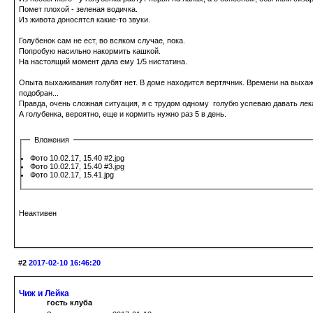
Помет плохой - зеленая водичка.
Из живота доносятся какие-то звуки.
Голубенок сам не ест, во всяком случае, пока.
Попробую насильно накормить кашкой.
На настоящий момент дала ему 1/5 нистатина.
Опыта выхаживания голубят нет. В доме находится вертячник. Времени на выхажива
подобран...
Правда, очень сложная ситуация, я с трудом одному голубю успеваю давать лек
А голубенка, вероятно, еще и кормить нужно раз 5 в день.
Вложения
Фото 10.02.17, 15.40 #2.jpg
Фото 10.02.17, 15.40 #3.jpg
Фото 10.02.17, 15.41.jpg
Неактивен
#2
2017-02-10 16:46:20
Чиж и Лейка
гость клуба