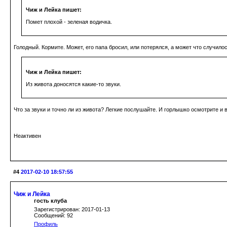
Чиж и Лейка пишет:
Помет плохой - зеленая водичка.
Голодный. Кормите. Может, его папа бросил, или потерялся, а может что случилос
Чиж и Лейка пишет:
Из живота доносятся какие-то звуки.
Что за звуки и точно ли из живота? Легкие послушайте. И горлышко осмотрите и в
Неактивен
#4
2017-02-10 18:57:55
Чиж и Лейка
гость клуба
Зарегистрирован: 2017-01-13
Сообщений: 92
Профиль