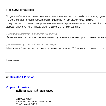
Re: SOS Голубенок!
"Родители" бродили рядом, там их много было, но никто к голубенку не подходил. 
То есть он фактически здоров, если ничего нет? Горлышко тоже чистое.
Тогда вопрос - в домашних условиях его можно провакцинировать и чем? Все-таки
думаю, вирус из него никуда еще не делся, а тут молодняк...
Добавлено спустя 1 минуту 59 секунд:
Звуки из живота... ну как раз напоминают урчание в животе, просто очень сильно
Добавлено спустя 4 минуты 39 секунд:
Может, голубенка назад все-таки вернуть, зря забрала? Или то, что голоден - пок
Неактивен
#5
2017-02-10 19:59:40
Сорока-Белобока
Действительный член клуба
Откуда: Киев
Зарегистрирован: 2016-06-28
Сообщений: 3222