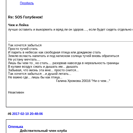
Профиль
Re: SOS Голубенок!
Чиж и Лейка
лучше оставить и выкормить и вряд ли он здоров...., если будет сидеть отдельно 
Так хочется забыться
Просто тучей стать
И парить в небесах как свободная птица или дождиком стать
Землю всласть напитать и под натиском солнца тучей вновь обратиться
Не устану мечтать....
Лишь бы чем-то , но стать.... разорвав навсегда в нереальность границы
В кулаке воздух сжать и дышать им... дышать
Забывая, что жизнь эта мне... просто снится...
Так хочется забыться ...и душой летать...
Не важно где... лишь бы как птица...
Галина Хромова 20016 "Ни о чем..."
Неактивен
#6
2017-02-10 20:48:06
Оленька
Действительный член клуба