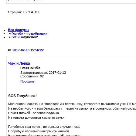
Страниц:
1
2
3
4
Все
Все форумы
»
Голуби - подобрашки
» SOS Голубенок!
#1
2017-02-10 15:56:22
Чиж и Лейка
гость клуба
Зарегистрирован: 2017-01-13
Сообщений: 92
Профиль
SOS Голубенок!
Мне снова несказанно "повезло" и к вертячнику, которого я выхаживаю уже 1,5 м
Из необычного - у голубенка растут перья на лапах, а в основном, обычный сизар
Помет плохой - зеленая водичка.
Из живота доносятся какие-то звуки.
Голубенок сам не ест, во всяком случае, пока.
Попробую насильно накормить кашкой.
На настоящий момент дала ему 1/5 нистатина.