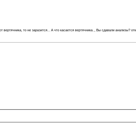
от вертячника, то не заразится... А что касается вертячника.., Вы сдавали анализы? от