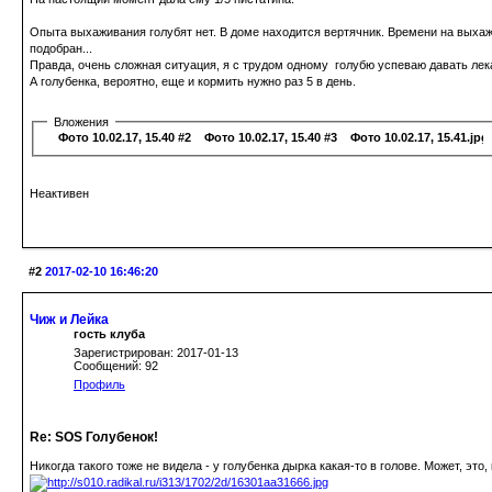
Опыта выхаживания голубят нет. В доме находится вертячник. Времени на выхажива
подобран...
Правда, очень сложная ситуация, я с трудом одному голубю успеваю давать лек
А голубенка, вероятно, еще и кормить нужно раз 5 в день.
Вложения
Фото 10.02.17, 15.40 #2.jpg
Фото 10.02.17, 15.40 #3.jpg
Фото 10.02.17, 15.41.jpg
Неактивен
#2
2017-02-10 16:46:20
Чиж и Лейка
гость клуба
Зарегистрирован: 2017-01-13
Сообщений: 92
Профиль
Re: SOS Голубенок!
Никогда такого тоже не видела - у голубенка дырка какая-то в голове. Может, это,