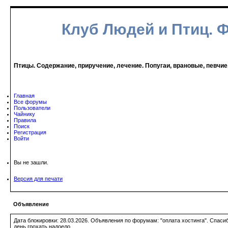
Клуб Людей и Птиц. 
Птицы. Содержание, приручение, лечение. Попугаи, врановые, певчие
Главная
Все форумы
Пользователи
Чайнику
Правила
Поиск
Регистрация
Войти
Вы не зашли.
Версия для печати
Объявление
Дата блокировки: 28.03.2026. Объявления по форумам: "оплата хостинга". Спас
день грохать надоело.