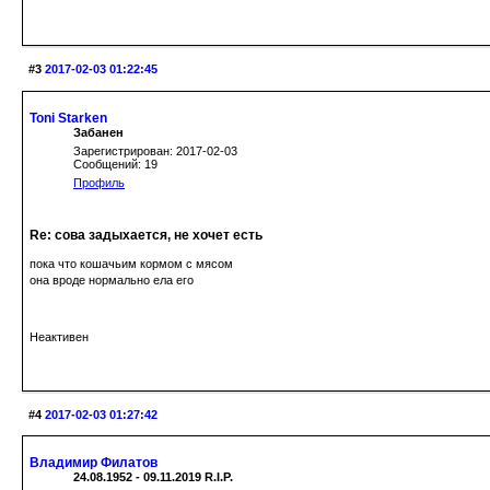
#3
2017-02-03 01:22:45
Toni Starken
Забанен
Зарегистрирован: 2017-02-03
Сообщений: 19
Профиль
Re: сова задыхается, не хочет есть
пока что кошачьим кормом с мясом
она вроде нормально ела его
Неактивен
#4
2017-02-03 01:27:42
Владимир Филатов
24.08.1952 - 09.11.2019 R.I.P.