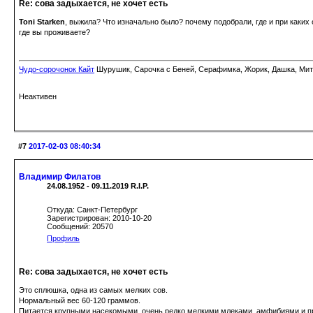
Re: сова задыхается, не хочет есть
Toni Starken
, выжила? Что изначально было? почему подобрали, где и при каких
где вы проживаете?
Чудо-сорочонок Кайт
Шурушик, Сарочка с Беней, Серафимка, Жорик, Дашка, Митьк
Неактивен
#7
2017-02-03 08:40:34
Владимир Филатов
24.08.1952 - 09.11.2019 R.I.P.
Откуда: Санкт-Петербург
Зарегистрирован: 2010-10-20
Сообщений: 20570
Профиль
Re: сова задыхается, не хочет есть
Это сплюшка, одна из самых мелких сов.
Нормальный вес 60-120 граммов.
Питается крупными насекомыми, очень редко мелкими млеками, амфибиями и