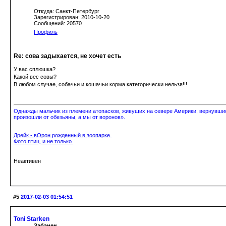
Откуда: Санкт-Петербург
Зарегистрирован: 2010-10-20
Сообщений: 20570
Профиль
Re: сова задыхается, не хочет есть
У вас сплюшка?
Какой вес совы?
В любом случае, собачьи и кошачьи корма категорически нельзя!!!
Однажды мальчик из племени атопасков, живущих на севере Америки, вернувшись
произошли от обезьяны, а мы от воронов».
Дрейк - вОрон рожденный в зоопарке.
Фото птиц, и не только.
Неактивен
#5
2017-02-03 01:54:51
Toni Starken
Забанен