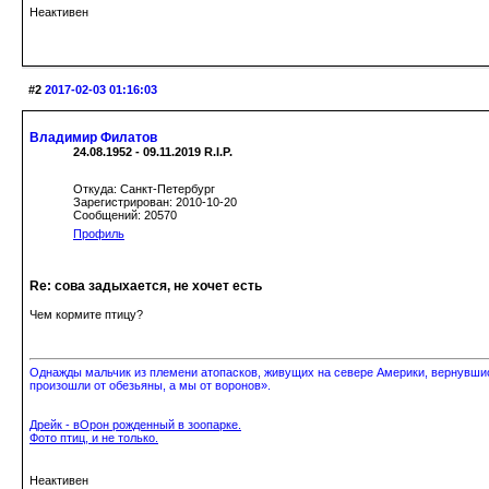
Неактивен
#2
2017-02-03 01:16:03
Владимир Филатов
24.08.1952 - 09.11.2019 R.I.P.
Откуда: Санкт-Петербург
Зарегистрирован: 2010-10-20
Сообщений: 20570
Профиль
Re: сова задыхается, не хочет есть
Чем кормите птицу?
Однажды мальчик из племени атопасков, живущих на севере Америки, вернувшись
произошли от обезьяны, а мы от воронов».
Дрейк - вОрон рожденный в зоопарке.
Фото птиц, и не только.
Неактивен