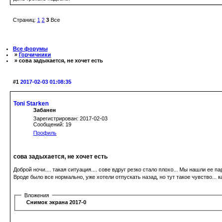
Страниц:
1
2
3
Все
Все форумы
»
Горчичники
» сова задыхается, не хочет есть
#1
2017-02-03 01:08:35
Toni Starken
Забанен
Зарегистрирован: 2017-02-03
Сообщений: 19
Профиль
сова задыхается, не хочет есть
Доброй ночи.... такая ситуация.... сове вдруг резко стало плохо... Мы нашли ее пар
Вроде было все нормально, уже хотели отпускать назад, но тут такое чувство... к
Вложения
Снимок экрана 2017-02-02 в 17.54.14.png