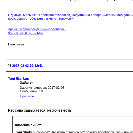
Однажды мальчик из племени атопасков, живущих на севере Америки, вернувшись
произошли от обезьяны, а мы от воронов».
Дрейк - вОрон рожденный в зоопарке.
Фото птиц, и не только.
Неактивен
#8
2017-02-03 19:12:41
Toni Starken
Забанен
Зарегистрирован: 2017-02-03
Сообщений: 19
Профиль
Re: сова задыхается, не хочет есть
innochka пишет:
Toni Starken
, выжила? Что изначально было? почему подобрали, где и при 