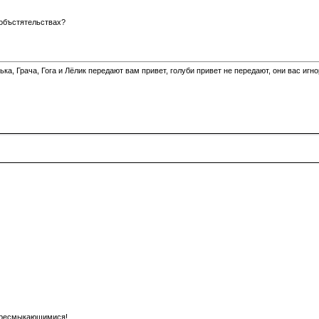
 объстятельствах?
а, Грача, Гога и Лёлик передают вам привет, голуби привет не передают, они вас игн
 пресмыкающимися!