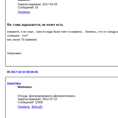
Зарегистрирован: 2017-02-03
Сообщений: 19
Профиль
Re: сова задыхается, не хочет есть
извините, я не знал... просто надо было чем-то кормить... боялись, что от голода
сплюшка - это?
вес около 70 граммов
Неактивен
#6
2017-02-03 08:06:56
innochka
Moderator
Откуда: Днепродзержинск Днепропетровск
Зарегистрирован: 2012-07-12
Сообщений: 12909
Профиль
Вебсайт