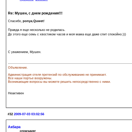
Re: Мушен, с днем рождения!!!
Спасибо,
ponya
,
Quwet
!
Правда я еще несколько не родилась.
До этого еще семь с хвостиком часов и моя мама еще даже спит спокойно.)))
С уважением, Мушен.
Объявление.
Администрация отеля претензий по обслуживанию не принимает.
Все наши портье вооружены.
Возникающие вопросы вы можете решить непосредственно с ними.
Неактивен
#32
2009-07-03 03:02:56
Акбара
crowsaver