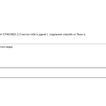
йт! СПАСИБО )) Счастья тебе и удачи! ) отдельное спасибо от Лизы ))
того мира.