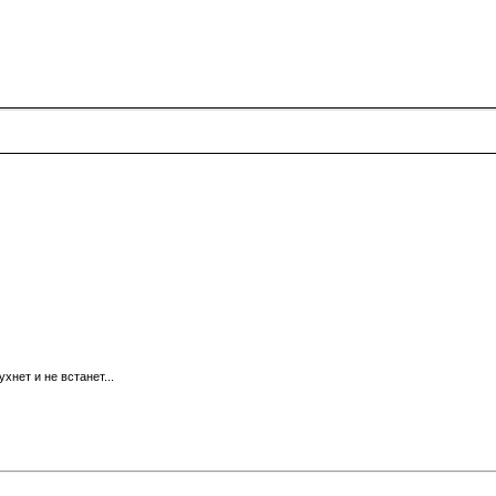
хнет и не встанет...