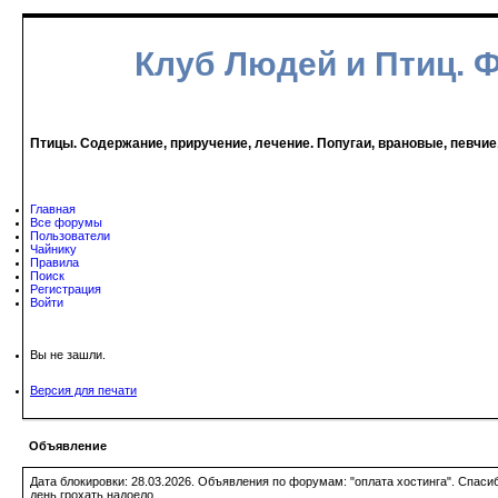
Клуб Людей и Птиц. 
Птицы. Содержание, приручение, лечение. Попугаи, врановые, певчие
Главная
Все форумы
Пользователи
Чайнику
Правила
Поиск
Регистрация
Войти
Вы не зашли.
Версия для печати
Объявление
Дата блокировки: 28.03.2026. Объявления по форумам: "оплата хостинга". Спас
день грохать надоело.