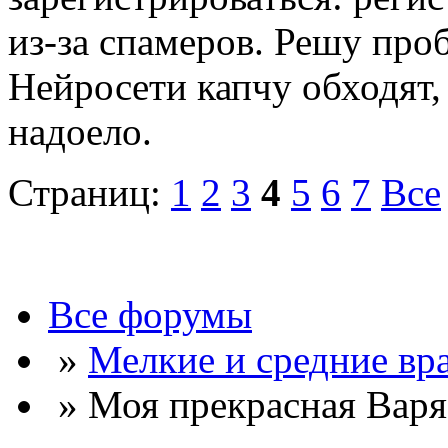
из-за спамеров. Решу про
Нейросети капчу обходят, 
надоело.
Страниц:
1
2
3
4
5
6
7
Все
Все форумы
»
Мелкие и средние вр
» Моя прекрасная Варя