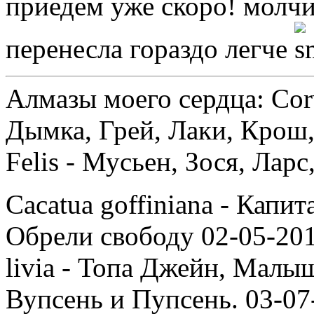
приедем уже скоро! молч
перенесла гораздо легче
Алмазы моего сердца: Corv
Дымка, Грей, Лаки, Крош,
Felis - Мусьен, Зося, Лар
Cacatua goffiniana - Капи
Обрели свободу 02-05-201
livia - Топа Джейн, Малыш
Вупсень и Пупсень. 03-07