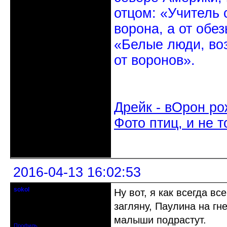
отцом: «Учитель 
ворона, а от обе
«Белые люди, во
от воронов».
Дрейк - вОрон ро
Фото птиц, и не т
Неактивен
2016-04-13 16:02:53
sokol
Ну вот, я как всегда в
Старейшина клуба
загляну, Паулина на гне
Откуда: г. Санкт-Петербург
Зарегистрирован: 2012-11-29
Сообщений: 5094
малыши подрастут.
Профиль