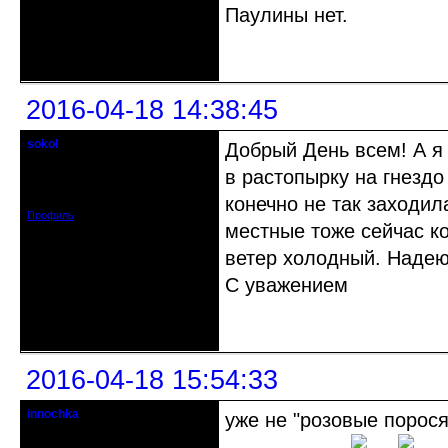
Паулины нет.
Неактивен
2016-04-18 14:38:45
sokol
Добрый День всем! А я 
Старейшина клуба
в растопырку на гнездо
Откуда: г. Санкт-Петербург
Зарегистрирован: 2012-11-29
Сообщений: 5094
конечно не так заходил
Профиль
местные тоже сейчас ко
ветер холодный. Надеюс
С уважением
Неактивен
2016-04-18 15:54:33
innochka
уже не "розовые порося
Moderator