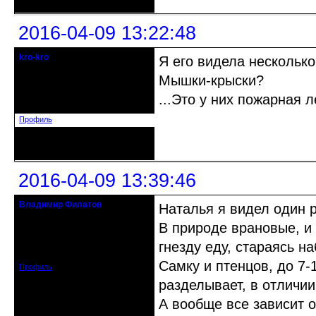
2016-04-09 13:22:48
kro-kro
Я его видела несколько
Старожил клуба
Мышки-крыски?
Откуда: Москва
...Это у них пожарная л
Зарегистрирован: 2013-09-11
Сообщений: 1999
Профиль
Неактивен
2016-04-09 13:39:46
Владимир Филатов
Наталья я видел один р
24.08.1952 - 09.11.2019 R.I.P.
В природе врановые, и
Откуда: Санкт-Петербург
гнезду еду, стараясь 
Зарегистрирован: 2010-10-20
Сообщений: 20570
Самку и птенцов, до 7
Профиль
разделывает, в отличии
А вообще все зависит о