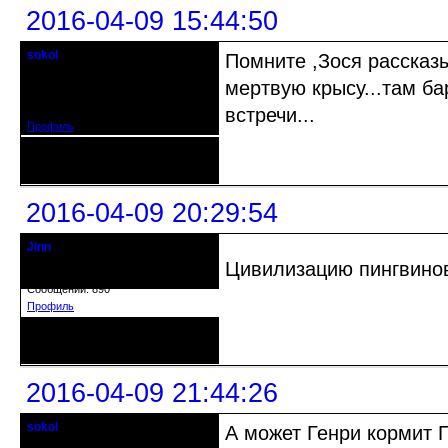
2016-04-09 15:44:50
sokol
Помните ,Зося рассказ
Старейшина клуба
мертвую крысу...там б
Откуда: г. Санкт-Петербург
Зарегистрирован: 2012-11-29
Сообщений: 5094
встречи...
Профиль
Неактивен
2016-04-09 20:29:54
Jinn
Действительный член клуба
Цивилизацию пингвинов
Зарегистрирован: 2010-02-17
Сообщений: 890
Профиль
Неактивен
2016-04-09 21:44:26
sokol
А может Генри кормит 
Старейшина клуба