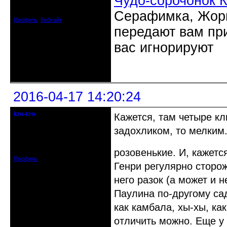
Чудо-сорочонок 
Зарегистрирован: 2012-07-12
Сообщений: 12909
Серафимка, Жорик
Профиль
Вебсайт
передают вам при
вас игнорируют
Неактивен
2016-04-17 14:20:24
kro-kro
Кажется, там четыре к
Старожил клуба
задохликом, то мелким.
Откуда: Москва
Зарегистрирован: 2013-09-11
Сообщений: 1999
розовенькие. И, кажет
Профиль
Генри регулярно сторож
него разок (а может и н
Паулина по-другому сад
как камбала, хы-хы, ка
отличить можно. Еще у 