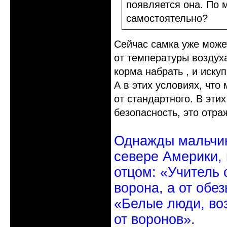
появляется она. По 
самостоятельно?
Сейчас самка уже может
от температуры воздуха
корма набрать , и искуп
А в этих условиях, чт
от стандартного. В эти
безопасность, это отра
Однажды мальчик
севере Америки,
отцом: «Учитель 
ворона, а от обе
«Белые люди, во
от воронов».