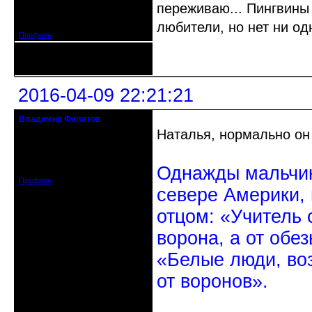
переживаю... Пингвины 
Откуда: г. Санкт-Петербург
Зарегистрирован: 2012-11-29
Сообщений: 5094
любители, но нет ни одн
Профиль
Неактивен
2016-04-09 22:21:21
Владимир Филатов
24.08.1952 - 09.11.2019 R.I.P.
Наталья, нормально он
Откуда: Санкт-Петербург
Зарегистрирован: 2010-10-20
Однажды мальчик
Сообщений: 20570
Профиль
севере Америки,
отцом: «Учитель 
ворона, а от обе
«Белые люди, во
от воронов».