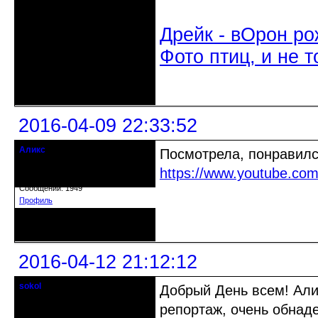
Дрейк - вОрон ро
Фото птиц, и не т
Неактивен
2016-04-09 22:33:52
Аликс
Посмотрела, понравилс
Старожил клуба
https://www.youtube.c
Откуда: Саров, Нижегородская обл.
Зарегистрирован: 2014-05-31
Сообщений: 1949
Профиль
Неактивен
2016-04-12 21:12:12
sokol
Добрый День всем! Али
Старейшина клуба
репортаж, очень обнад
Откуда: г. Санкт-Петербург
Зарегистрирован: 2012-11-29