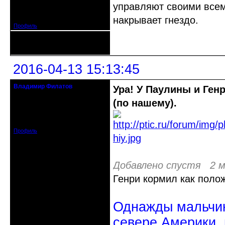
управляют своими всем
Откуда: г. Санкт-Петербург
Зарегистрирован: 2012-11-29
Сообщений: 5094
накрывает гнездо.
Профиль
Неактивен
2016-04-13 15:13:45
Владимир Филатов
Ура! У Паулины и Ген
24.08.1952 - 09.11.2019 R.I.P.
(по нашему).
Откуда: Санкт-Петербург
Зарегистрирован: 2010-10-20
Сообщений: 20570
Профиль
Добавлено спустя 2 м
Генри кормил как поло
Однажды мальчик
севере Америки,