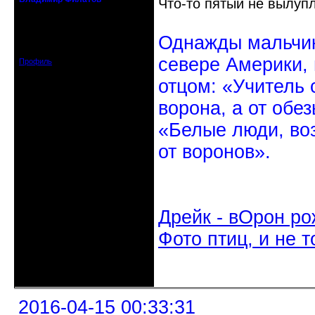
Что-то пятый не вылупл
24.08.1952 - 09.11.2019 R.I.P.
Откуда: Санкт-Петербург
Однажды мальчик
Зарегистрирован: 2010-10-20
Сообщений: 20570
севере Америки,
Профиль
отцом: «Учитель 
ворона, а от обе
«Белые люди, во
от воронов».
Дрейк - вОрон ро
Фото птиц, и не т
Неактивен
2016-04-15 00:33:31