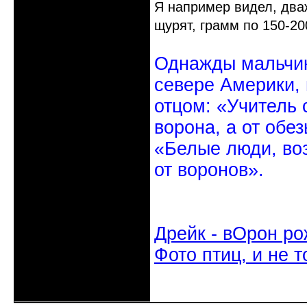
Я например видел, дваж
щурят, грамм по 150-20
Однажды мальчик
севере Америки,
отцом: «Учитель 
ворона, а от обе
«Белые люди, во
от воронов».
Дрейк - вОрон ро
Фото птиц, и не т
Неактивен