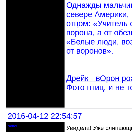
Однажды мальчик
севере Америки,
отцом: «Учитель 
ворона, а от обе
«Белые люди, во
от воронов».
Дрейк - вОрон ро
Фото птиц, и не т
Неактивен
2016-04-12 22:54:57
sokol
Увидела! Уже слипающи
Старейшина клуба