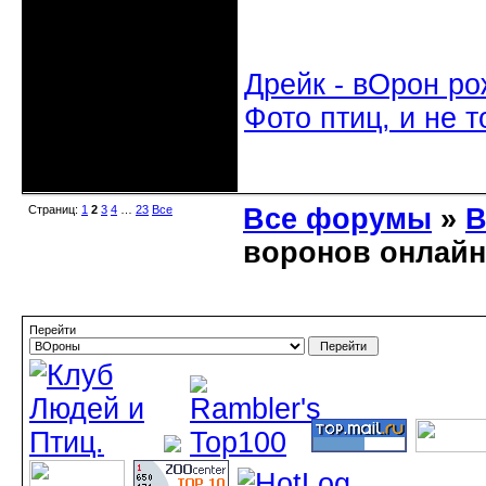
Дрейк - вОрон ро
Фото птиц, и не т
Неактивен
Страниц:
1
2
3
4
…
23
Все
Все форумы
»
В
воронов онлайн
Перейти