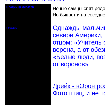
Владимир Филатов
Ночью самцы спят рядо
24.08.1952 - 09.11.2019 R.I.P.
Но бывает и на соседне
Откуда: Санкт-Петербург
Зарегистрирован: 2010-10-20
Сообщений: 20570
Однажды мальчик
Профиль
севере Америки,
отцом: «Учитель 
ворона, а от обе
«Белые люди, во
от воронов».
Дрейк - вОрон ро
Фото птиц, и не т
Неактивен