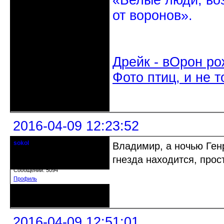
«Белые люди, во
от воронов».
Дрейк - вОрон ро
Фото птиц, и не т
Неактивен
2016-04-09 12:23:52
sokol
Владимир, а ночью Генр
Старейшина клуба
гнезда находится, прос
Откуда: г. Санкт-Петербург
Зарегистрирован: 2012-11-29
Сообщений: 5094
Профиль
Неактивен
2016-04-09 12:51:01