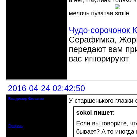
а нет, Паулина только 
мелочь пузатая
Чудо-сорочонок 
Серафимка, Жорик
передают вам при
вас игнорируют
Неактивен
2016-04-24 02:42:50
Владимир Филатов
У старшенького глазки 
24.08.1952 - 09.11.2019 R.I.P.
sokol пишет:
Откуда: Санкт-Петербург
Зарегистрирован: 2010-10-20
Сообщений: 20570
Если вы говорите, ч
Профиль
бывает? А то иногда 