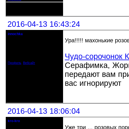
Неактивен
2016-04-13 16:43:24
innochka
Moderator
Ура!!!!! махонькие роз
Откуда: Днепродзержинск
Днепропетровск
Чудо-сорочонок 
Зарегистрирован: 2012-07-12
Сообщений: 12909
Профиль
Вебсайт
Серафимка, Жорик
передают вам при
вас игнорируют
Неактивен
2016-04-13 18:06:04
kro-kro
Старожил клуба
Уже три ... розовых п