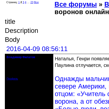
Страниц:
1
2
3
4
…
23
Все
Все форумы
»
В
воронов онлайн
title
Description
Body
2016-04-09 08:56:11
Владимир Филатов
Наталья, Генри появляе
24.08.1952 - 09.11.2019 R.I.P.
Паулина отлучается, ск
Откуда: Санкт-Петербург
Зарегистрирован: 2010-10-20
Сообщений: 20570
Однажды мальчик
Профиль
севере Америки,
отцом: «Учитель 
ворона, а от обе