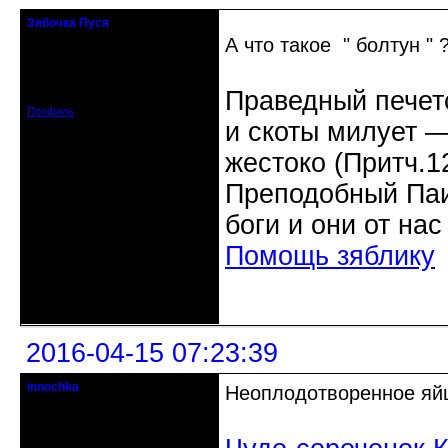
Зябочка Пуся
Старейшина клуба
А что такое " болтун "
Откуда: Германия, Билефельд
Зарегистрирован: 2015-01-28
Праведный печетс
Сообщений: 4311
Профиль
и скоты милует ―
жестоко (Притч.1
Преподобный Паис
боги и они от нас
Помощь зяблику
Неактивен
2016-04-15 07:23:39
innochka
Неоплодотворенное яй
Moderator
Откуда: Днепродзержинск
Днепропетровск