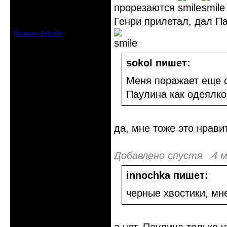
прорезаются
Откуда: Днепродзержинск
Днепропетровск
Зарегистрирован: 2012-07-12
Генри прилетал, дал Па
Сообщений: 12909
Профиль
Вебсайт
sokol пишет:
Меня поражает еще о
Паулина как одеялко 
да, мне тоже это нрав
Добавлено спустя 4 м
innochka пишет:
черные хвостики, мн