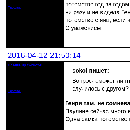
Сообщений: 5094
потомство год за годом
Профиль
ни разу и не видела Ге
потомство с яиц, если 
С уважением
Неактивен
2016-04-12 21:50:14
Владимир Филатов
24.08.1952 - 09.11.2019 R.I.P.
sokol пишет:
Откуда: Санкт-Петербург
Вопрос- сможет ли пт
Зарегистрирован: 2010-10-20
Сообщений: 20570
случилось с другом?
Профиль
Генри там, не сомнев
Паулине сейчас много 
Одна самка потомство 