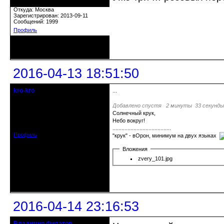
Откуда: Москва
Зарегистрирован: 2013-09-11
Сообщений: 1999
Профиль
Неактивен
2016-04-13 18:51:50
kro-kro
...
Старожил клуба
Добавлено спустя 2 минуты 33 секунды
Солнечный крук,
Откуда: Москва
Зарегистрирован: 2013-09-11
Небо вокруг!
Сообщений: 1999
.......................................
Профиль
"крук" - вОрон, минимум на двух языках
Вложения
zvery_101.jpg
Неактивен
2016-04-14 23:16:53
Владимир Филатов