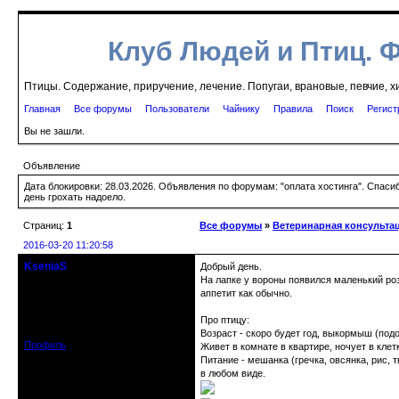
Клуб Людей и Птиц. 
Птицы. Содержание, приручение, лечение. Попугаи, врановые, певчие, х
Главная
Все форумы
Пользователи
Чайнику
Правила
Поиск
Регист
Вы не зашли.
Объявление
Дата блокировки: 28.03.2026. Объявления по форумам: "оплата хостинга". Спас
день грохать надоело.
Страниц:
1
Все форумы
»
Ветеринарная консульта
2016-03-20 11:20:58
KseniaS
Добрый день.
гость клуба
На лапке у вороны появился маленький розо
аппетит как обычно.
Откуда: Москва
Зарегистрирован: 2015-05-30
Про птицу:
Сообщений: 99
Возраст - скоро будет год, выкормыш (под
Профиль
Живет в комнате в квартире, ночует в клет
Питание - мешанка (гречка, овсянка, рис,
в любом виде.