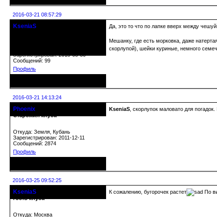
2016-03-21 08:57:29
KseniaS
Да, это то что по лапке вверх между чешуйк
гость клуба
Мешанку, где есть морковка, даже натерта
скорлупой), шейки куриные, немного семеч
Откуда: Москва
Зарегистрирован: 2015-05-30
Сообщений: 99
Профиль
Неактивен
2016-03-21 14:13:24
Phoenix
KseniaS
, скорлупок маловато для погадок.
Старожил клуба
Откуда: Земля, Кубань
Зарегистрирован: 2011-12-11
Сообщений: 2874
Профиль
Неактивен
2016-03-25 09:52:25
KseniaS
К сожалению, бугорочек растет
По ви
гость клуба
Откуда: Москва