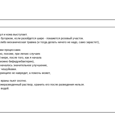
ул и кожа выступает.
 бугорком, если разойдется шире - покажется розовый участок.
либо механическая травма (и тогда делать ничего не надо, само зарастет),
ыми процессами.
о, похоже, при легких случаях
 мере, после того, как я начала
(можно бифидумбактерин),
, началось значительное улучшение,
т чешуйками.
принципе не навредит, а помочь может,
, враны пьют охотно.
ежеразведенный раствор, хранить его после разведения нельзя.
 водой.