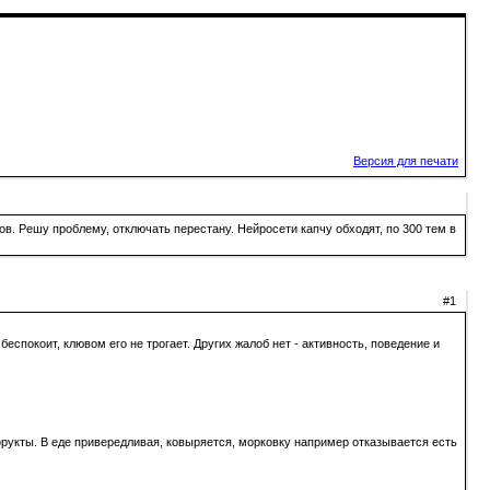
Версия для печати
в. Решу проблему, отключать перестану. Нейросети капчу обходят, по 300 тем в
#1
еспокоит, клювом его не трогает. Других жалоб нет - активность, поведение и
фрукты. В еде привередливая, ковыряется, морковку например отказывается есть