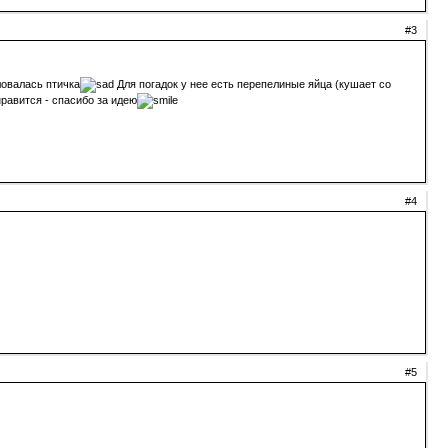
#3
ловалась птичка
Для погадок у нее есть перепелиные яйца (кушает со
равится - спасибо за идею
#4
#5