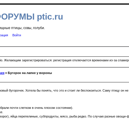
ФОРУМЫ ptic.ru
ищные птицы, совы, голуби.
рация
Войти
ибо. Желающим зарегистрироваться: регистрация отключается временами из-за спамеро
ция
» Бугорок на лапке у вороны
вый бугорочек. Хотела бы понять, что это и стоит ли беспокоиться. Саму птицу он не б
обрали почти слетком в очень плохом состоянии).
ке.
 творог), яйца перепелиные, субпродукты, мясо, рыба редко. По случаю разные овощи-