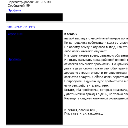
Зарегистрирован: 2015-05-30
Сообщений: 99
Профиль
Неактивен
2016-03-25 11:19:38
Фросяня
KseniaS
Moderators
на мой взгляд это чещуйчатый покров лопн
Когда трещинка небольшая - кожа вступает
По своему опыту я сделала вывод, что это 
Откуда: С-Петербург
Зарегистрирован: 2012-06-20
либо лапки отекают, опухают.
Сообщений: 4578
И второе, скорее всего, связано с обменн
Профиль
Не стану называть панацеей свой способ, н
от отеков помогают пробиотики. По крайней
давать двум своим галкам лактобактерин 
довольно стремительно, в течение недели
отек стал спадать. Сейчас лапки зарастаю
Попробуйте, я думаю, курс пробиотиков в 
если это, действительно, отек.
Кстати, оба пробиотика, которые я назвала
Давать можно дважды в день, но только св
Разводить следует кипяченой охлажденной
И летает, словно тень,
Глаза светятся, как день...
Неактивен