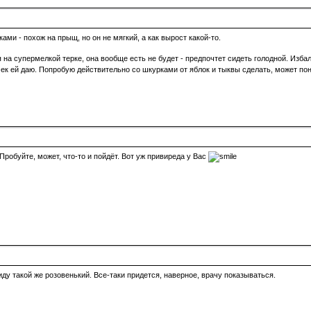
ами - похож на прыщ, но он не мягкий, а как вырост какой-то.
я на супермелкой терке, она вообще есть не будет - предпочтет сидеть голодной. Изба
ек ей даю. Попробую действительно со шкурками от яблок и тыквы сделать, может пон
 Пробуйте, может, что-то и пойдёт. Вот уж привиреда у Вас
ду такой же розовенький. Все-таки придется, наверное, врачу показываться.