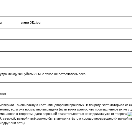
pg
лапа 011.jpg
-будто между чешуйками? Мне такое не встречалось пока.
виде
 материал - очень важную часть пищеварения врановых. В природе этот материал из ж
амины, если она нормально выращена (есть точка зрения, что промышленное их не со
мешанная с творогом, даже вороньей старательностью не отделима уже от творога
, свеклой, тыквой - всё должно быть мелко натёрто и хорошо перемешано (я вилкой п
 вдруг они есть).