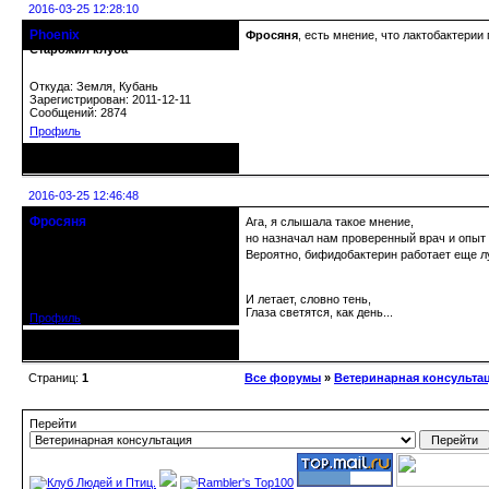
2016-03-25 12:28:10
Phoenix
Фросяня
, есть мнение, что лактобактери
Старожил клуба
Откуда: Земля, Кубань
Зарегистрирован: 2011-12-11
Сообщений: 2874
Профиль
Неактивен
2016-03-25 12:46:48
Фросяня
Ага, я слышала такое мнение,
Moderators
но назначал нам проверенный врач и опыт 
Вероятно, бифидобактерин работает еще лу
Откуда: С-Петербург
Зарегистрирован: 2012-06-20
Сообщений: 4578
И летает, словно тень,
Глаза светятся, как день...
Профиль
Неактивен
Страниц:
1
Все форумы
»
Ветеринарная консульта
Перейти