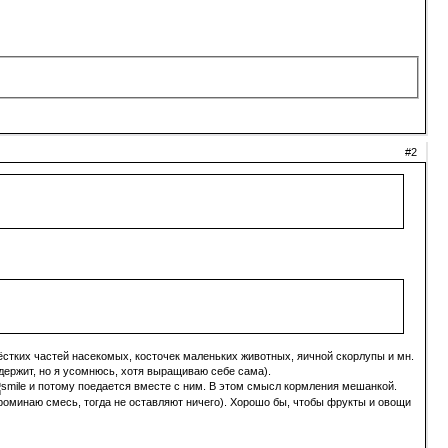
#2
ёстких частей насекомых, косточек маленьких животных, яичной скорлупы и мн.
держит, но я усомнюсь, хотя выращиваю себе сама).
и потому поедается вместе с ним. В этом смысл кормления мешанкой.
роминаю смесь, тогда не оставляют ничего). Хорошо бы, чтобы фрукты и овощи