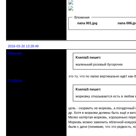
Вложения
лапа 001.jpg
лапа 006.j
Неактивен
2016-03-20 13:28:49
Phoenix
Старожил клуба
KseniaS пишет:
маленький розовый бугорочек
Откуда: Земля, Кубань
Зарегистрирован: 2011-12-11
Сообщений: 2874
это то, что по лапке вертикально идёт как
Профиль
KseniaS пишет:
морковку отказывается есть в любом 
цель - скормить не морковь, а погадочный
др. Хотя в моркови должны быть ещё и вит
Мелко натёртая морковь, хорошенько пере
Морковь можно заменить яблочной кожурой
были с дачи (понимаю, что это редкость, но
Неактивен