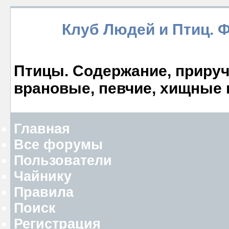
Клуб Людей и Птиц. 
Птицы. Содержание, прируче
врановые, певчие, хищные 
Главная
Все форумы
Пользователи
Чайнику
Правила
Поиск
Регистрация