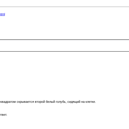
html
 квадратом скрывается второй белый голубь, сидящий на клетке.
твет.