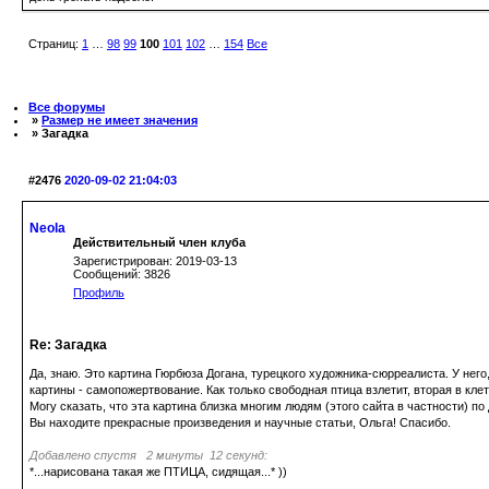
Страниц:
1
…
98
99
100
101
102
…
154
Все
Все форумы
»
Размер не имеет значения
» Загадка
#2476
2020-09-02 21:04:03
Neola
Действительный член клуба
Зарегистрирован: 2019-03-13
Сообщений: 3826
Профиль
Re: Загадка
Да, знаю. Это картина Гюрбюза Догана, турецкого художника-сюрреалиста. У него
картины - самопожертвование. Как только свободная птица взлетит, вторая в клет
Могу сказать, что эта картина близка многим людям (этого сайта в частности) по
Вы находите прекрасные произведения и научные статьи, Ольга! Спасибо.
Добавлено спустя 2 минуты 12 секунд:
*...нарисована такая же ПТИЦА, сидящая...* ))