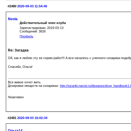
#2480
2020-09-03 11:54:46
Neola
Действительный член клуба
Зарегистрирован: 2019-03-13
Сообщений: 3826
Профиль
Re: Загадка
Ой, как я люблю эту ее серию работ!!! А все началось с уличного сизарика-подоб
Спасибо, Ольга!
Все живое хочет жить.
Дозировки лекарств на сизариках:
http://sizariki.narod.ru/diseases/drug_handbook1.
Неактивен
#2481
2020-09-03 16:02:34
Ольга14