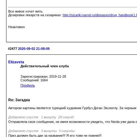
Все живое хочет жить.
Дозировки лекарств на сизариках:
http://sizariki.narod.ru/diseases/drug_handbook1.
Неактивен
#2477
2020-09-02 21:08:09
Elizaveta
Действительный член клуба
Зарегистрирован: 2019-11-28
Сообщений: 1664
Профиль
Re: Загадка
Автором картины является турецкий художник Гурбуз Доган Эксиоглу. За черным
Добавлено спустя 1 минуту 29 секунд:
Отправляла свое сообщение, не имея возможности увидеть, что Neola уже дала о
Добавлено спустя 3 минуты 3 секунды:
Приз должен быть дан за название!!! Я его тоже не помню!!!