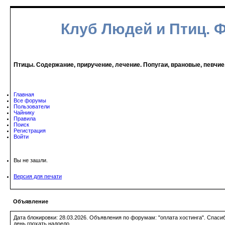
Клуб Людей и Птиц. 
Птицы. Содержание, приручение, лечение. Попугаи, врановые, певчие
Главная
Все форумы
Пользователи
Чайнику
Правила
Поиск
Регистрация
Войти
Вы не зашли.
Версия для печати
Объявление
Дата блокировки: 28.03.2026. Объявления по форумам: "оплата хостинга". Спас
день грохать надоело.