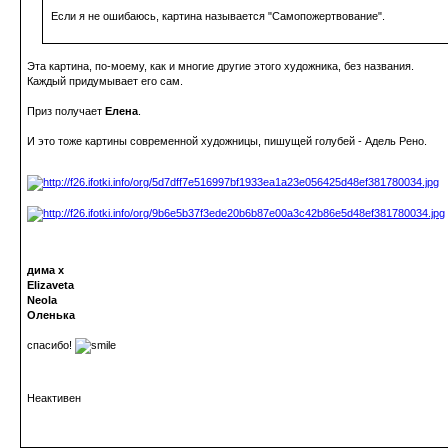
Если я не ошибаюсь, картина называется "Самопожертвование".
Эта картина, по-моему, как и многие другие этого художника, без названия.
Каждый придумывает его сам.
Приз получает
Елена
.
И это тоже картины современной художницы, пишущей голубей - Адель Рено.
дима х
Elizaveta
Neola
Оленька
спасибо!
Неактивен