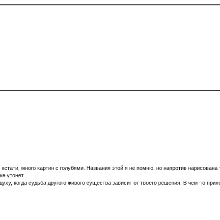
, кстати, много картин с голубями. Названия этой я не помню, но напротив нарисована
ке утонет...
 духу, когда судьба другого живого существа зависит от твоего решения. В чем-то прих