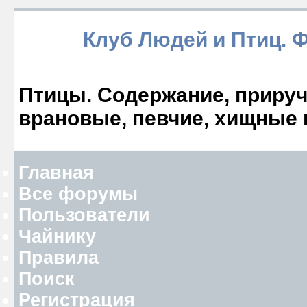
Клуб Людей и Птиц. 
Птицы. Содержание, прируче
врановые, певчие, хищные 
Главная
Все форумы
Пользователи
Чайнику
Правила
Поиск
Регистрация