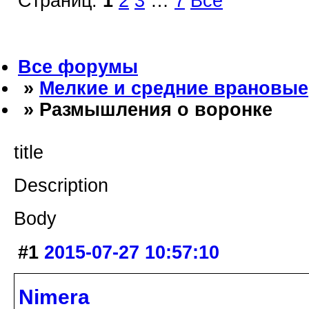
Страниц:
1
2
3
…
7
Все
Все форумы
»
Мелкие и средние врановые
» Размышления о воронке
title
Description
Body
#1
2015-07-27 10:57:10
Nimera