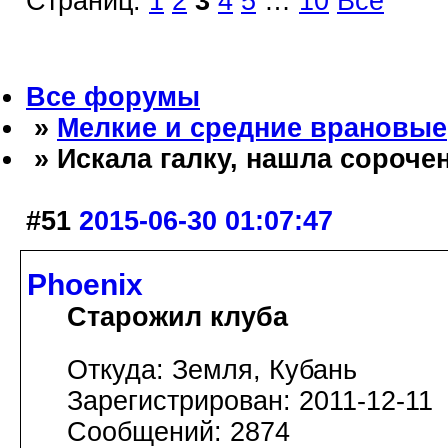
Страниц:
1
2
3
4
5
…
10
Все
Все форумы
»
Мелкие и средние врановые
» Искала галку, нашла сороче
#51
2015-06-30 01:07:47
Phoenix
Старожил клуба
Откуда: Земля, Кубань
Зарегистрирован: 2011-12-11
Сообщений: 2874