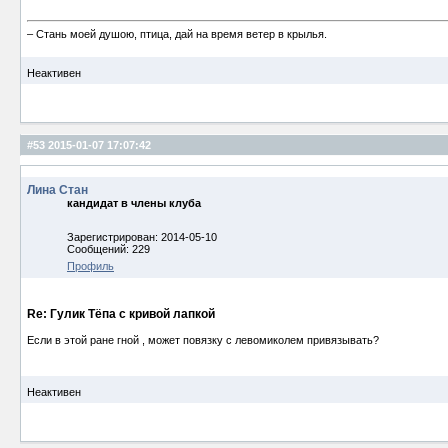
– Стань моей душою, птица, дай на время ветер в крылья.
Неактивен
#53
2015-01-07 17:07:42
Лина Стан
кандидат в члены клуба
Зарегистрирован: 2014-05-10
Сообщений: 229
Профиль
Re: Гулик Тёпа с кривой лапкой
Если в этой ране гной , может повязку с левомиколем привязывать?
Неактивен