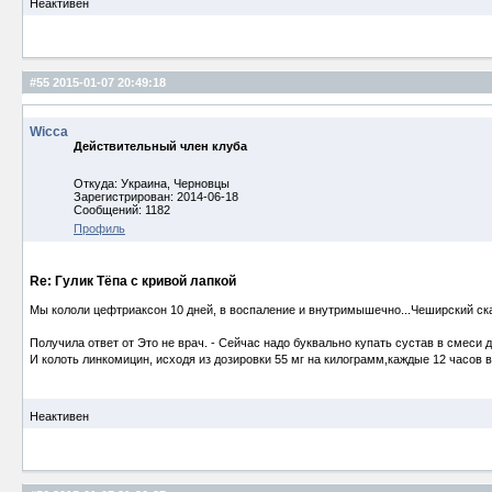
Неактивен
#55
2015-01-07 20:49:18
Wicca
Действительный член клуба
Откуда: Украина, Черновцы
Зарегистрирован: 2014-06-18
Сообщений: 1182
Профиль
Re: Гулик Тёпа с кривой лапкой
Мы кололи цефтриаксон 10 дней, в воспаление и внутримышечно...Чеширский сказ
Получила ответ от Это не врач. - Сейчас надо буквально купать сустав в смеси
И колоть линкомицин, исходя из дозировки 55 мг на килограмм,каждые 12 часов 
Неактивен