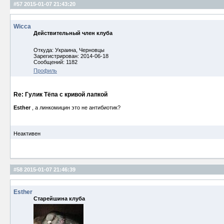
#57
2015-01-07 21:43:20
Wicca
Действительный член клуба
Откуда: Украина, Черновцы
Зарегистрирован: 2014-06-18
Сообщений: 1182
Профиль
Re: Гулик Тёпа с кривой лапкой
Esther
, а линкомицин это не антибиотик?
Неактивен
#58
2015-01-07 21:46:39
Esther
Старейшина клуба