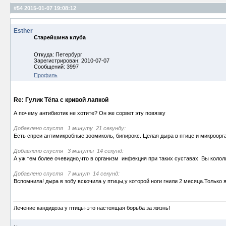
#54
2015-01-07 19:08:12
Esther
Старейшина клуба
Откуда: Петербург
Зарегистрирован: 2010-07-07
Сообщений: 3997
Профиль
Re: Гулик Тёпа с кривой лапкой
А почему антибиотик не хотите? Он же сорвет эту повязку
Добавлено спустя 1 минуту 21 секунду:
Есть спреи антимикробные:зоомиколь, бипирокс. Целая дыра в птице и микроорг
Добавлено спустя 3 минуты 14 секунд:
А уж тем более очевидно,что в организм инфекция при таких суставах Вы колол
Добавлено спустя 7 минут 14 секунд:
Вспомнила! дыра в зобу вскочила у птицы,у которой ноги гнили 2 месяца.Только
Лечение кандидоза у птицы-это настоящая борьба за жизнь!