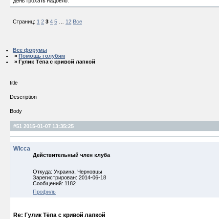
день грохать надоело.
Страниц:
1
2
3
4
5
…
12
Все
Все форумы
»
Помощь голубям
» Гулик Тёпа с кривой лапкой
title
Description
Body
#51
2015-01-07 13:35:25
Wicca
Действительный член клуба
Откуда: Украина, Черновцы
Зарегистрирован: 2014-06-18
Сообщений: 1182
Профиль
Re: Гулик Тёпа с кривой лапкой