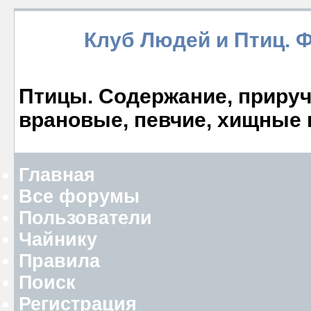
Клуб Людей и Птиц. 
Птицы. Содержание, прируче
врановые, певчие, хищные 
Главная
Все форумы
Пользователи
Чайнику
Правила
Поиск
Регистрация