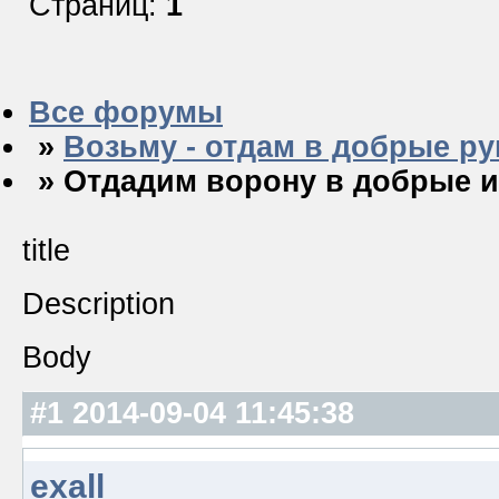
Страниц:
1
Все форумы
»
Возьму - отдам в добрые ру
» Отдадим ворону в добрые и
title
Description
Body
#1
2014-09-04 11:45:38
exall