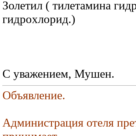
Золетил ( тилeтaминa гид
гидpoxлopид.)
С уважением, Мушен.
Объявление.
Администрация отеля пре