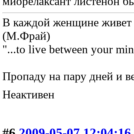
миорелаксант листенон бы
В каждой женщине живет 
(М.Фрай)
"...to live between your min
Пропаду на пару дней и ве
Неактивен
#6
2009-05-07 12:04:16