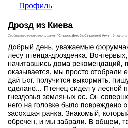
Профиль
Дрозд из Киева
Сообщение перенесено из темы "
Слеток Дрозда.Световой день
"
. Владимир
Добрый день, уважаемые форумчан
лесу птенца-дрозденка. Во-первых, 
начитавшись дома рекомендаций, п
оказывается, мы просто отобрали ег
дай Бог, получится выкормить, пишут,
сделано... Птенец сидел у лесной п
гнездовья земляных ос. Он соверше
него на головке было повреждено о
засохшая ранка. Знакомый, который
обречен, и мы забрали. В общем, те