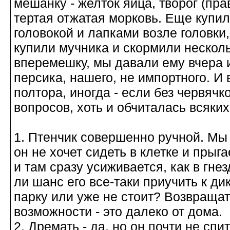
мешанку - желток яйца, творог (пр
тертая отжатая морковь. Еще купили
головокой и лапками возле головки,
купили мучника и скормили несколь
вперемешку, мы давали ему вчера 
персика, нашего, не импортного. И в
полтора, иногда - если без червячко
вопросов, хоть и обчиталась всяких
1. Птенчик совершенно ручной. Мы 
он не хочет сидеть в клетке и прыга
и там сразу усиживается, как в гне
ли шанс его все-таки приучить к ди
парку или уже не стоит? Возвраща
возможности - это далеко от дома.
2. Дремать - да, но он почти не спи