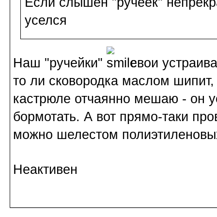
Если слышен "ручеек" непрек
уселся
Наш "ручейки"
свои устраива
то ли сковородка маслом шипит, 
кастрюле отчаянно мешаю - он у
бормотать. А вот прямо-таки пр
можно шелестом полиэтиленовых 
Неактивен