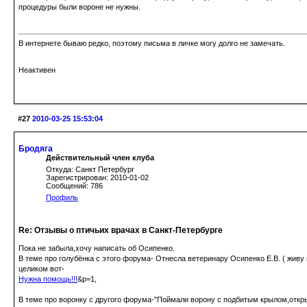
процедуры были вороне не нужны.
В интернете бываю редко, поэтому письма в личке могу долго не замечать.
Неактивен
#27
2010-03-25 15:53:04
Бродяга
Действительный член клуба
Откуда: Санкт Петербург
Зарегистрирован: 2010-01-02
Сообщений: 786
Профиль
Re: Отзывы о птичьих врачах в Санкт-Петербурге
Пока не забыла,хочу написать об Осипенко.
В теме про голубёнка с этого форума- Отнесла ветеринару Осипенко Е.В. ( живу 
целиком вот-
Нужна помощь!!!
&p=1,
В теме про воронку с другого форума-"Поймали ворону с подбитым крылом,открыт