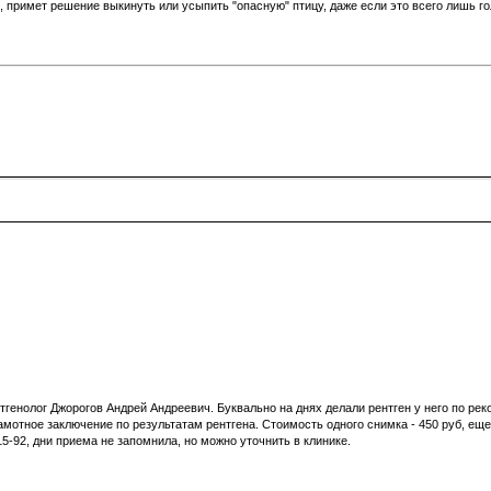
, примет решение выкинуть или усыпить "опасную" птицу, даже если это всего лишь го
нтгенолог Джорогов Андрей Андреевич. Буквально на днях делали рентген у него по ре
мотное заключение по результатам рентгена. Стоимость одного снимка - 450 руб, еще 
-15-92, дни приема не запомнила, но можно уточнить в клинике.