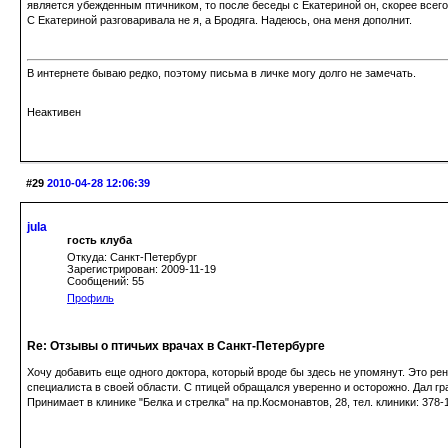
является убежденным птичником, то после беседы с Екатериной он, скорее всего
С Екатериной разговаривала не я, а Бродяга. Надеюсь, она меня дополнит.
В интернете бываю редко, поэтому письма в личке могу долго не замечать.
Неактивен
#29
2010-04-28 12:06:39
jula
гость клуба
Откуда: Санкт-Петербург
Зарегистрирован: 2009-11-19
Сообщений: 55
Профиль
Re: Отзывы о птичьих врачах в Санкт-Петербурге
Хочу добавить еще одного доктора, который вроде бы здесь не упомянут. Это ре
специалиста в своей области. С птицей обращался уверенно и осторожно. Дал гра
Принимает в клинике "Белка и стрелка" на пр.Космонавтов, 28, тел. клиники: 378