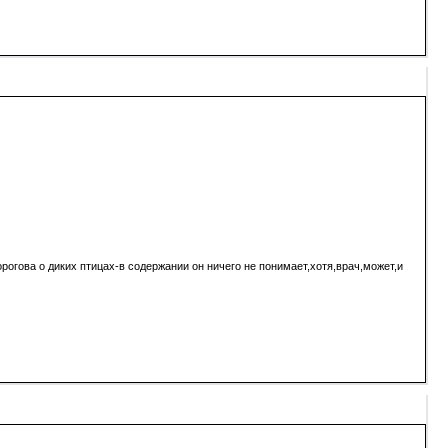
рогова о диких птицах-в содержании он ничего не понимает,хотя,врач,может,и