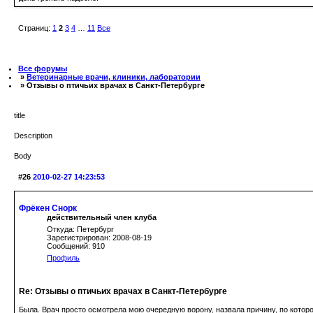
Страниц:
1
2
3
4
…
11
Все
Все форумы
»
Ветеринарные врачи, клиники, лаборатории
» Отзывы о птичьих врачах в Санкт-Петербурге
title
Description
Body
#26
2010-02-27 14:23:53
Фрёкен Снорк
действительный член клуба
Откуда: Петербург
Зарегистрирован: 2008-08-19
Сообщений: 910
Профиль
Re: Отзывы о птичьих врачах в Санкт-Петербурге
Была. Врач просто осмотрела мою очередную ворону, назвала причину, по котор