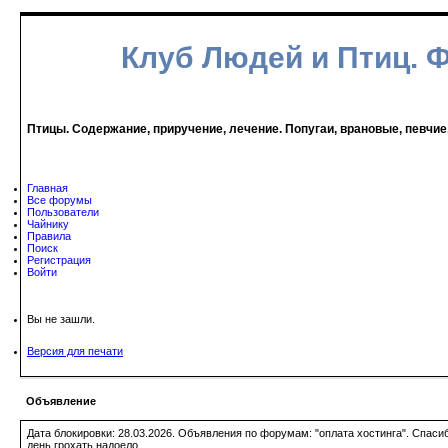
Клуб Людей и Птиц. 
Птицы. Содержание, приручение, лечение. Попугаи, врановые, певчие
Главная
Все форумы
Пользователи
Чайнику
Правила
Поиск
Регистрация
Войти
Вы не зашли.
Версия для печати
Объявление
Дата блокировки: 28.03.2026. Объявления по форумам: "оплата хостинга". Спас
день грохать надоело.