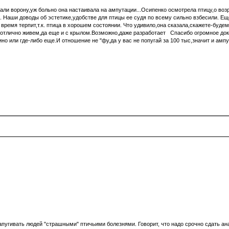
 ворону,уж больно она настаивала на ампутации...Осипенко осмотрела птицу,о возрас
 Наши доводы об эстетике,удобстве для птицы ее судя по всему сильно взбесили. Еще
 время терпит,т.к. птица в хорошем состоянии. Что удивило,она сказала,скажете-буд
ь отлично живем,да еще и с крылом.Возможно,даже разработает Спасибо огромное до
о или где-либо еще.И отношение не "фу,да у вас не попугай за 100 тыс,значит и амп
апугивать людей "страшными" птичьими болезнями. Говорит, что надо срочно сдать анал