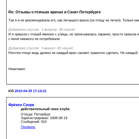
Re: Отзывы о птичьих врачах в Санкт-Петербурге
Так я и не рекомендовала его, как лечащего врача (он птицу не лечил). Только ка
Добавлено спустя 1 минуту 48 секунд:
И я пришла с птицей именно с улицы, не записывалась заранее, просто пришла и 
с меня никакого не потребовали.
Добавлено спустя 5 минут 45 секунд:
Рентген птице ведь далеко не каждый врач сможет грамотно сделать. Не каждый 
Неактивен
#33
2010-04-29 17:14:21
Фрёкен Снорк
действительный член клуба
Откуда: Петербург
Зарегистрирован: 2008-08-19
Сообщений: 910
Профиль