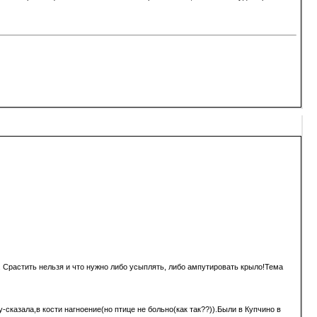
и. Срастить нельзя и что нужно либо усыплять, либо ампутировать крыло!Тема
сказала,в кости нагноение(но птице не больно(как так??)).Были в Купчино в