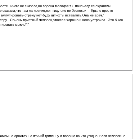
те ничего не сказала,но ворона молодая,т.к. поначалу ее охраняли
 сказала,что там нагноение,но птицу оно не беспокоит. Крыло просто
ем ампутировать-отрежу,нет-буду штифты вставлять.Она же врач."
ктору Оочень приятный человек,отнесся хорошо и цена устроила. Это было
утировать можно"."
изы на орнитоз, на птичий грипп, ну и вообще на что угодно. Если человек не