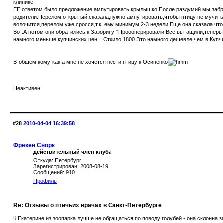
клинике.
ЕЕ ответом было предложение ампутировать крылышко.После раздумий мы забрали
родители.Перелом открытый,сказала,нужно ампутировать,чтобы птицу не мучить.
волочится,перелом уже сросся,т.к. ему минимум 2-3 недели.Еще она сказала.что
Вот.А потом они обратились к Зазорину-"Проооперировали.Все вытащили,тепер
намного меньше купчинских цен... Стоило 1800.Это намного дешевле,чем в Купчин
В-общем,кому-как,а мне не хочется нести птицу к Осипенко
Неактивен
#28
2010-04-04 16:39:58
Фрёкен Снорк
действительный член клуба
Откуда: Петербург
Зарегистрирован: 2008-08-19
Сообщений: 910
Профиль
Re: Отзывы о птичьих врачах в Санкт-Петербурге
К Екатерине из зоопарка лучше не обращаться по поводу голубей - она склонна з