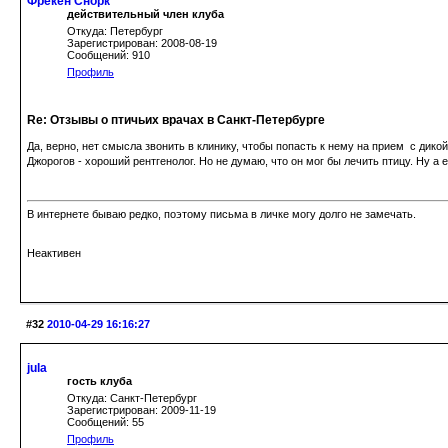
Фрёкен Снорк
действительный член клуба
Откуда: Петербург
Зарегистрирован: 2008-08-19
Сообщений: 910
Профиль
Re: Отзывы о птичьих врачах в Санкт-Петербурге
Да, верно, нет смысла звонить в клинику, чтобы попасть к нему на прием с дико
Джорогов - хороший рентгенолог. Но не думаю, что он мог бы лечить птицу. Ну а
В интернете бываю редко, поэтому письма в личке могу долго не замечать.
Неактивен
#32
2010-04-29 16:16:27
jula
гость клуба
Откуда: Санкт-Петербург
Зарегистрирован: 2009-11-19
Сообщений: 55
Профиль