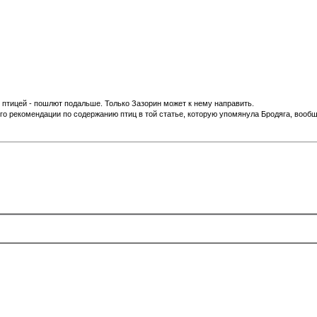
й птицей - пошлют подальше. Только Зазорин может к нему направить.
 его рекомендации по содержанию птиц в той статье, которую упомянула Бродяга, вооб