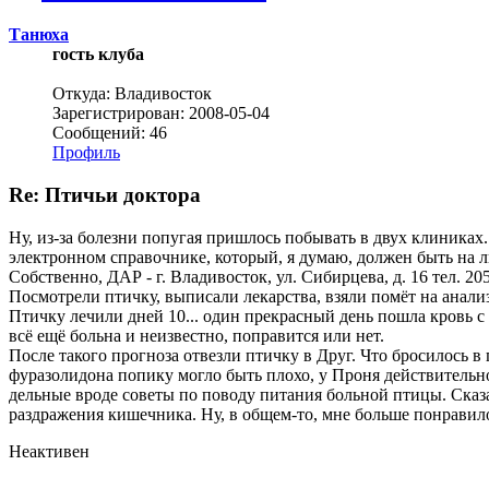
Танюха
гость клуба
Откуда: Владивосток
Зарегистрирован: 2008-05-04
Сообщений: 46
Профиль
Re: Птичьи доктора
Ну, из-за болезни попугая пришлось побывать в двух клиниках
электронном справочнике, который, я думаю, должен быть на лю
Собственно, ДАР - г. Владивосток, ул. Сибирцева, д. 16 тел. 20
Посмотрели птичку, выписали лекарства, взяли помёт на анали
Птичку лечили дней 10... один прекрасный день пошла кровь с 
всё ещё больна и неизвестно, поправится или нет.
После такого прогноза отвезли птичку в Друг. Что бросилось в
фуразолидона попику могло быть плохо, у Проня действительн
дельные вроде советы по поводу питания больной птицы. Сказал
раздражения кишечника. Ну, в общем-то, мне больше понравило
Неактивен