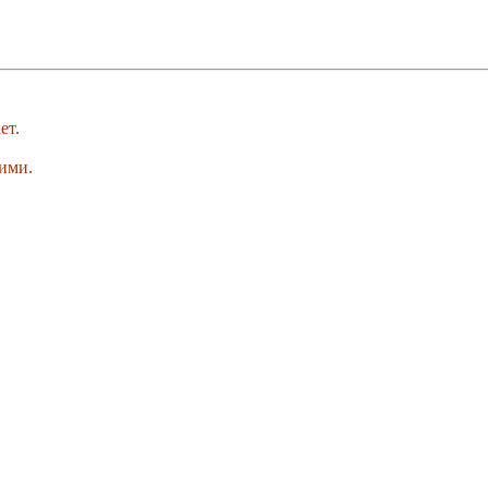
ет.
ими.