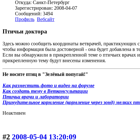
Откуда: Санкт-Петербург
Зарегистрирован: 2008-04-07
Сообщений: 3494
Профиль
Вебсайт
Птичьи доктора
Здесь можно сообщить координаты ветврачей, практикующих с 
чтобы информация была достоверной - она будет добавлена в те
Если вы обнаружили в прикрепленной теме о птичьих врачах и
прикрепленную тему будут внесены изменения.
Не носите птиц в "Зелёный попугай!"
Как разместить фото и видео на форуме
Как создать тему в Ветконсультации
Птичьи врачи и лаборатории
Принудительное кормление (кормление через зонд) мелких п
Неактивен
#2
2008-05-04 13:20:09