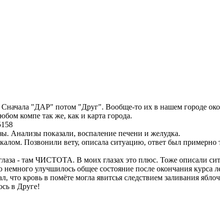
. Сначала "ДАР" потом "Друг". Вообще-то их в нашем городе око
бом компе так же, как и карта города.
5158
зы. Анализы показали, воспаление печени и желудка.
калом. Позвонили вету, описала ситуацию, ответ был примерно та
 глаза - там ЧИСТОТА. В моих глазах это плюс. Тоже описали си
о немного улучшилось общее состояние после окончания курса л
, что кровь в помёте могла явитсья следствием заливания яблочн
сь в Друге!