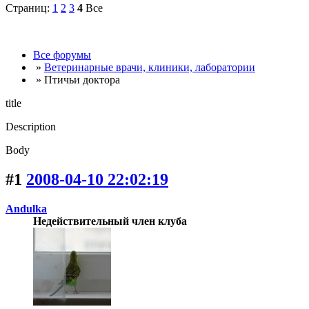
Страниц:
1
2
3
4
Все
Все форумы
»
Ветеринарные врачи, клиники, лаборатории
» Птичьи доктора
title
Description
Body
#1
2008-04-10 22:02:19
Andulka
Недействительный член клуба