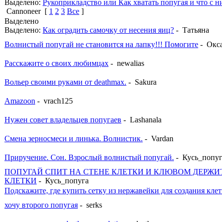
Выделено:
Рукоприкладство или Как хватать попугая и что с н
Cannoneer
[
1
2
3
Все
]
Выделено
Выделено:
Как оградить самочку от несения яиц?
- Татьяна
Волнистый попугай не становится на лапку!!! Помогите
- Окс
Расскажите о своих любимцах
- newalias
Вольер своими руками от deathmax.
- Sakura
Amazoon
- vrach125
Нужен совет владельцев попугаев
- Lashanala
Смена зерносмеси и линька. Волнистик.
- Vardan
Приручение. Сон. Взрослый волнистый попугай.
- Кусь_попу
ПОПУГАЙ СПИТ НА СТЕНЕ КЛЕТКИ И КЛЮВОМ ДЕРЖИ
КЛЕТКИ
- Кусь_попуга
Подскажите, где купить сетку из нержавейки для создания кле
хочу второго попугая
- serks