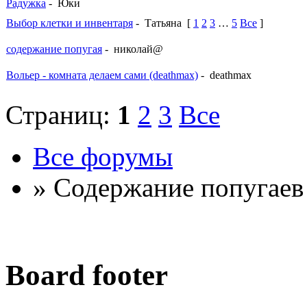
Радужка
- Юки
Выбор клетки и инвентаря
- Татьяна
[
1
2
3
…
5
Все
]
содержание попугая
- николай@
Вольер - комната делаем сами (deathmax)
- deathmax
Страниц:
1
2
3
Все
Все форумы
» Содержание попугаев
Board footer