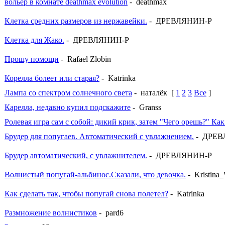
вольер в комнате deathmax evolution
- deathmax
Клетка средних размеров из нержавейки.
- ДРЕВЛЯНИН-Р
Клетка для Жако.
- ДРЕВЛЯНИН-Р
Прошу помощи
- Rafael Zlobin
Корелла болеет или старая?
- Katrinka
Лампа со спектром солнечного света
- наталёк
[
1
2
3
Все
]
Карелла, недавно купил подскажите
- Granss
Ролевая игра сам с собой: дикий крик, затем "Чего орешь?" Как
Брудер для попугаев. Автоматический с увлажнением.
- ДРЕВ
Брудер автоматический, с увлажнителем.
- ДРЕВЛЯНИН-Р
Волнистый попугай-альбинос.Сказали, что девочка.
- Kristina
Как сделать так, чтобы попугай снова полетел?
- Katrinka
Размножение волнистиков
- pard6