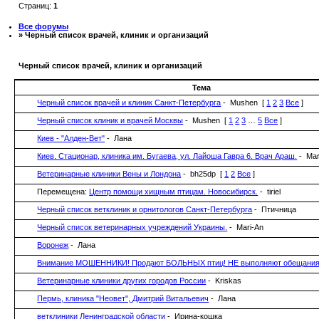
Страниц:
1
Все форумы
» Черный список врачей, клиник и организаций
Черный список врачей, клиник и организаций
Тема
Черный список врачей и клиник Санкт-Петербурга
- Mushen
[
1
2
3
Все
]
Черный список клиник и врачей Москвы
- Mushen
[
1
2
3
…
5
Все
]
Киев - "Алден-Вет"
- Лана
Киев. Стационар, клиника им. Бугаева, ул. Лайоша Гавра 6. Врач Араш.
- Mar
Ветеринарные клиники Вены и Лондона
- bh25dp
[
1
2
Все
]
Перемещена:
Центр помощи хищным птицам. Новосибирск.
- tiriel
Черный список ветклиник и орнитологов Санкт-Петербурга
- Птичница
Черный список ветеринарных учреждений Украины.
- Mari-An
Воронеж
- Лана
Внимание МОШЕННИКИ! Продают БОЛЬНЫХ птиц! НЕ выполняют обещания
Ветеринарные клиники других городов России
- Kriskas
Пермь, клиника "Неовет", Дмитрий Витальевич
- Лана
ветклиники Ленинградской области
- Ирина-кошка