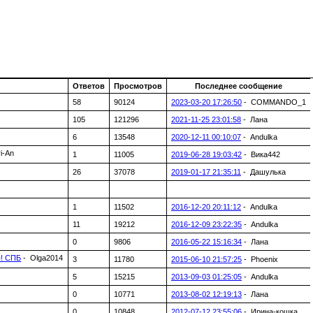
Ответов
Просмотров
Последнее сообщение
58
90124
2023-03-20 17:26:50
- COMMANDO_1
105
121296
2021-11-25 23:01:58
- Лана
6
13548
2020-12-11 00:10:07
- Andulka
i-An
1
11005
2019-06-28 19:03:42
- Вика442
26
37078
2019-01-17 21:35:11
- Дашулька
1
11502
2016-12-20 20:11:12
- Andulka
11
19212
2016-12-09 23:22:35
- Andulka
0
9806
2016-05-22 15:16:34
- Лана
! СПБ
- Olga2014
3
11780
2015-06-10 21:57:25
- Phoenix
5
15215
2013-09-03 01:25:05
- Andulka
0
10771
2013-08-02 12:19:13
- Лана
0
10848
2012-07-12 23:55:06
- Ирина-кошка