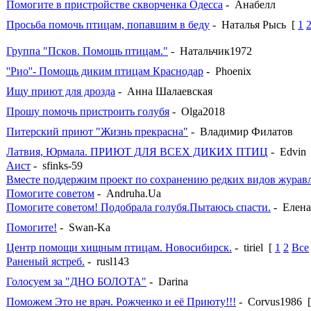
Помогите в пристройстве скворченка Одесса
- Анабелл
Просьба помочь птицам, попавшим в беду
- Наталья Рысь
[
1
Группа "Псков. Помощь птицам."
- Натальчик1972
''Рио''- Помощь диким птицам Краснодар
- Phoenix
Ищу приют для дрозда
- Анна Шалаевская
Прошу помочь пристроить голубя
- Olga2018
Питерский приют "Жизнь прекрасна"
- Владимир Филатов
Латвия, Юрмала. ПРИЮТ ДЛЯ ВСЕХ ДИКИХ ПТИЦ
- Edvin
Аист
- sfinks-59
Вместе поддержим проект по сохранению редких видов журав
Помогите советом
- Andruha.Ua
Помогите советом! Подобрала голубя.Пытаюсь спасти.
- Елен
Помогите!
- Swan-Ka
Центр помощи хищным птицам. Новосибирск.
- tiriel
[
1
2
Все
Раненый ястреб.
- rusl143
Голосуем за "ДНО БОЛОТА"
- Darina
Поможем Это не врач. Рожченко и её Приюту!!!
- Corvus1986