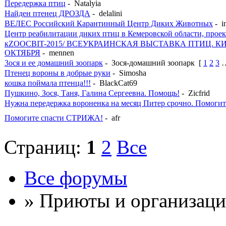
Передержка птиц
- Natalyia
Найден птенец ДРОЗДА
- delalini
ВЕЛЕС Российский Карантинный Центр Диких Животных
- i
Центр реабилитации диких птиц в Кемеровской области, прое
кZOOCBIT-2015/ ВСЕУКРАИНСКАЯ ВЫСТАВКА ПТИЦ. КИЕ
ОКТЯБРЯ
- mennen
3ося и ее домашний зоопарк
- Зося-домашний зоопарк
[
1
2
3
Птенец вороны в добрые руки
- Simosha
кошка поймала птенца!!!
- BlackCat69
Пушкино, Зося, Таня, Галина Сергеевна. Помощь!
- Zicfrid
Нужна передержка вороненка на месяц Питер срочно. Помогит
Помогите спасти СТРИЖА!
- afr
Страниц:
1
2
Все
Все форумы
» Приюты и организац