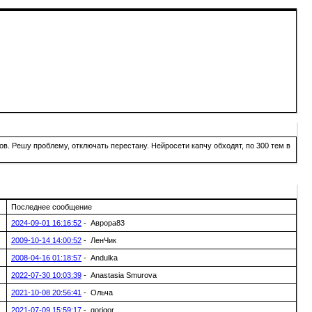
в. Решу проблему, отключать перестану. Нейросети капчу обходят, по 300 тем в
Последнее сообщение
2024-09-01 16:16:52
- Аврора83
2009-10-14 14:00:52
- ЛенЧик
2008-04-16 01:18:57
- Andulka
2022-07-30 10:03:39
- Anastasia Smurova
2021-10-08 20:56:41
- Ольча
2021-07-09 15:59:17
- gorigor