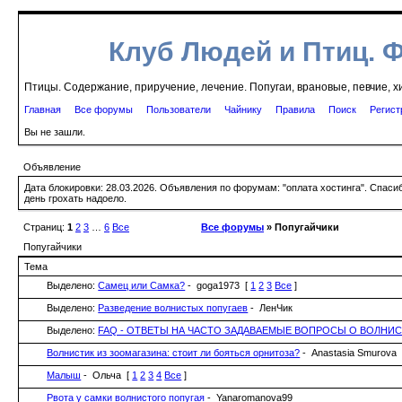
Клуб Людей и Птиц. 
Птицы. Содержание, приручение, лечение. Попугаи, врановые, певчие, х
Главная
Все форумы
Пользователи
Чайнику
Правила
Поиск
Регист
Вы не зашли.
Объявление
Дата блокировки: 28.03.2026. Объявления по форумам: "оплата хостинга". Спас
день грохать надоело.
Страниц:
1
2
3
…
6
Все
Все форумы
» Попугайчики
Попугайчики
Тема
Выделено:
Самец или Самка?
- goga1973
[
1
2
3
Все
]
Выделено:
Разведение волнистых попугаев
- ЛенЧик
Выделено:
FAQ - ОТВЕТЫ НА ЧАСТО ЗАДАВАЕМЫЕ ВОПРОСЫ О ВОЛНИ
Волнистик из зоомагазина: стоит ли бояться орнитоза?
- Anastasia Smurova
Малыш
- Ольча
[
1
2
3
4
Все
]
Рвота у самки волнистого попугая
- Yanaromanova99