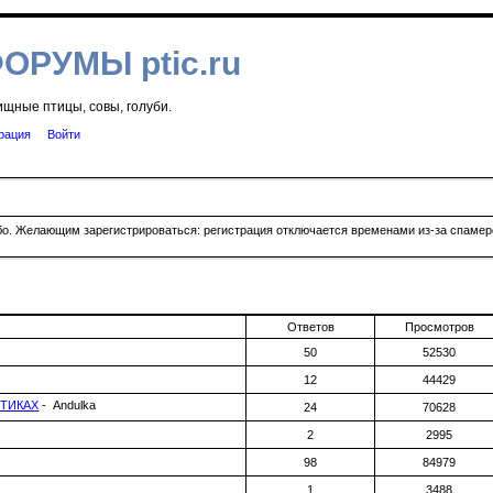
ФОРУМЫ ptic.ru
ищные птицы, совы, голуби.
рация
Войти
ибо. Желающим зарегистрироваться: регистрация отключается временами из-за спамеро
Ответов
Просмотров
50
52530
12
44429
СТИКАХ
- Andulka
24
70628
2
2995
98
84979
1
3488