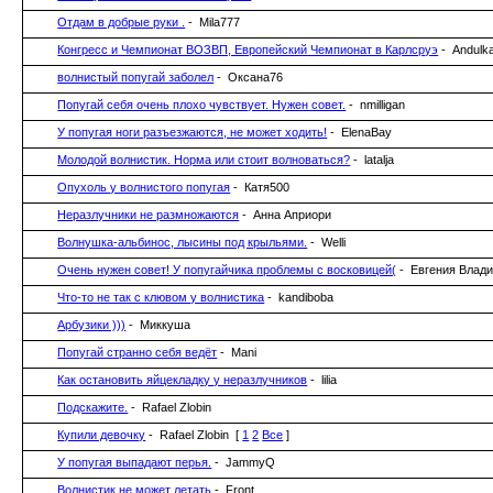
Отдам в добрые руки .
- Mila777
Конгресс и Чемпионат ВОЗВП, Европейский Чемпионат в Карлсруэ
- Andulk
волнистый попугай заболел
- Оксана76
Попугай себя очень плохо чувствует. Нужен совет.
- nmilligan
У попугая ноги разъезжаются, не может ходить!
- ElenaBay
Молодой волнистик. Норма или стоит волноваться?
- latalja
Опухоль у волнистого попугая
- Катя500
Неразлучники не размножаются
- Анна Априори
Волнушка-альбинос, лысины под крыльями.
- Welli
Очень нужен совет! У попугайчика проблемы с восковицей(
- Евгения Влад
Что-то не так с клювом у волнистика
- kandiboba
Арбузики )))
- Миккуша
Попугай странно себя ведёт
- Mani
Как остановить яйцекладку у неразлучников
- lilia
Подскажите.
- Rafael Zlobin
Купили девочку
- Rafael Zlobin
[
1
2
Все
]
У попугая выпадают перья.
- JammyQ
Волнистик не может летать
- Front