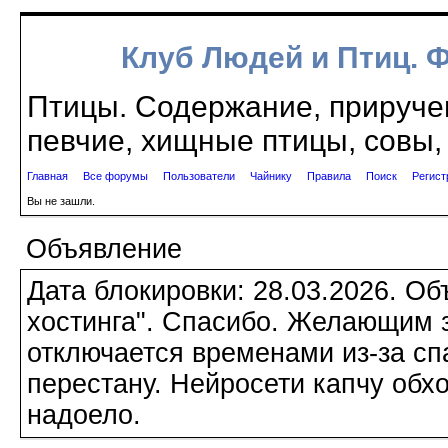
Клуб Людей и Птиц. 
Птицы. Содержание, приручен
певчие, хищные птицы, совы, 
Главная
Все форумы
Пользователи
Чайнику
Правила
Поиск
Регист
Вы не зашли.
Объявление
Дата блокировки: 28.03.2026. О
хостинга". Спасибо. Желающим з
отключается временами из-за сп
перестану. Нейросети капчу обхо
надоело.