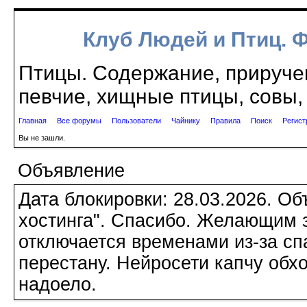
Клуб Людей и Птиц. 
Птицы. Содержание, приручен
певчие, хищные птицы, совы, 
Главная
Все форумы
Пользователи
Чайнику
Правила
Поиск
Регист
Вы не зашли.
Объявление
Дата блокировки: 28.03.2026. О
хостинга". Спасибо. Желающим з
отключается временами из-за сп
перестану. Нейросети капчу обхо
надоело.