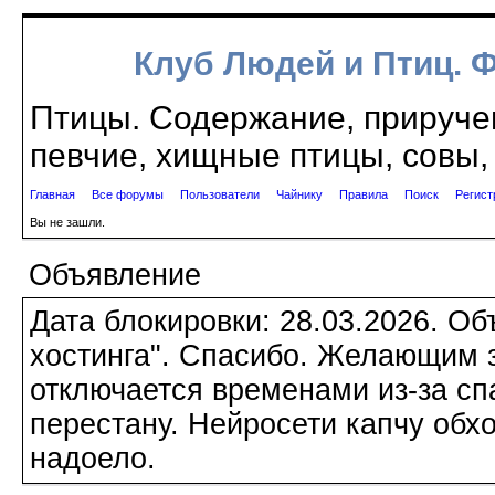
Клуб Людей и Птиц. 
Птицы. Содержание, приручен
певчие, хищные птицы, совы, 
Главная
Все форумы
Пользователи
Чайнику
Правила
Поиск
Регист
Вы не зашли.
Объявление
Дата блокировки: 28.03.2026. О
хостинга". Спасибо. Желающим з
отключается временами из-за сп
перестану. Нейросети капчу обхо
надоело.