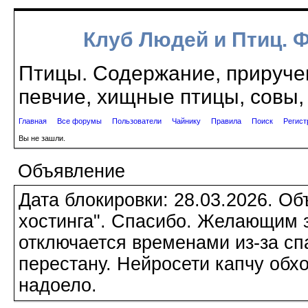
Клуб Людей и Птиц. 
Птицы. Содержание, приручен
певчие, хищные птицы, совы, 
Главная
Все форумы
Пользователи
Чайнику
Правила
Поиск
Регист
Вы не зашли.
Объявление
Дата блокировки: 28.03.2026. О
хостинга". Спасибо. Желающим з
отключается временами из-за сп
перестану. Нейросети капчу обхо
надоело.