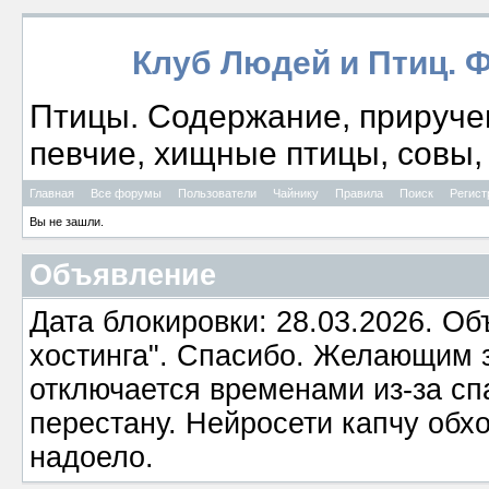
Клуб Людей и Птиц. 
Птицы. Содержание, приручен
певчие, хищные птицы, совы, 
Главная
Все форумы
Пользователи
Чайнику
Правила
Поиск
Регист
Вы не зашли.
Объявление
Дата блокировки: 28.03.2026. О
хостинга". Спасибо. Желающим з
отключается временами из-за сп
перестану. Нейросети капчу обхо
надоело.