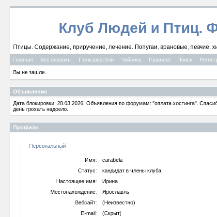
Клуб Людей и Птиц. 
Птицы. Содержание, приручение, лечение. Попугаи, врановые, певчие, х
Главная
Все форумы
Пользователи
Чайнику
Правила
Поиск
Регист
Вы не зашли.
Объявление
Дата блокировки: 28.03.2026. Объявления по форумам: "оплата хостинга". Спас
день грохать надоело.
Профиль
Персональный
Имя:
carabela
Статус:
кандидат в члены клуба
Настоящее имя:
Ирина
Местонахождение:
Ярославль
Вебсайт:
(Неизвестно)
E-mail:
(Скрыт)