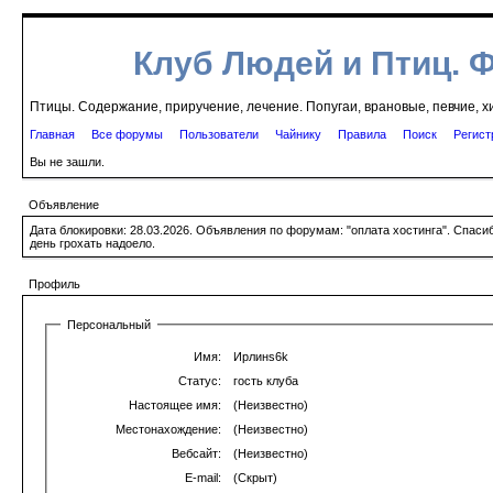
Клуб Людей и Птиц. 
Птицы. Содержание, приручение, лечение. Попугаи, врановые, певчие, х
Главная
Все форумы
Пользователи
Чайнику
Правила
Поиск
Регист
Вы не зашли.
Объявление
Дата блокировки: 28.03.2026. Объявления по форумам: "оплата хостинга". Спас
день грохать надоело.
Профиль
Персональный
Имя:
Ирлинs6k
Статус:
гость клуба
Настоящее имя:
(Неизвестно)
Местонахождение:
(Неизвестно)
Вебсайт:
(Неизвестно)
E-mail:
(Скрыт)