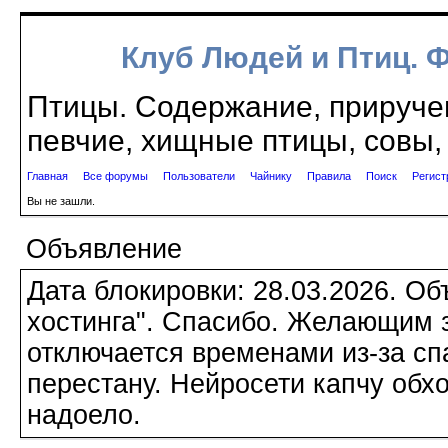
Клуб Людей и Птиц. 
Птицы. Содержание, приручен
певчие, хищные птицы, совы, 
Главная
Все форумы
Пользователи
Чайнику
Правила
Поиск
Регист
Вы не зашли.
Объявление
Дата блокировки: 28.03.2026. О
хостинга". Спасибо. Желающим з
отключается временами из-за сп
перестану. Нейросети капчу обхо
надоело.