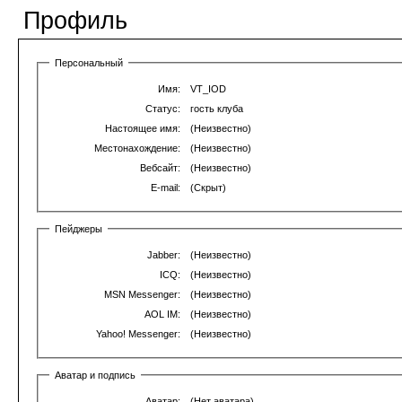
Профиль
Персональный
Имя:
VT_IOD
Статус:
гость клуба
Настоящее имя:
(Неизвестно)
Местонахождение:
(Неизвестно)
Вебсайт:
(Неизвестно)
E-mail:
(Скрыт)
Пейджеры
Jabber:
(Неизвестно)
ICQ:
(Неизвестно)
MSN Messenger:
(Неизвестно)
AOL IM:
(Неизвестно)
Yahoo! Messenger:
(Неизвестно)
Аватар и подпись
Аватар:
(Нет аватара)