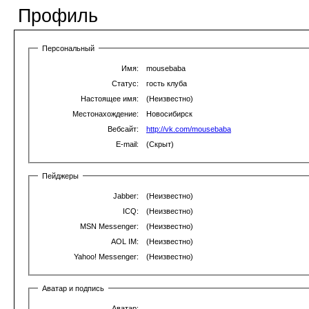
Профиль
Персональный
Имя:
mousebaba
Статус:
гость клуба
Настоящее имя:
(Неизвестно)
Местонахождение:
Новосибирск
Вебсайт:
http://vk.com/mousebaba
E-mail:
(Скрыт)
Пейджеры
Jabber:
(Неизвестно)
ICQ:
(Неизвестно)
MSN Messenger:
(Неизвестно)
AOL IM:
(Неизвестно)
Yahoo! Messenger:
(Неизвестно)
Аватар и подпись
Аватар: