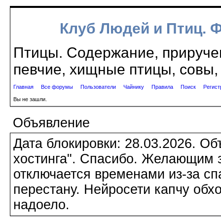
Клуб Людей и Птиц. 
Птицы. Содержание, приручен
певчие, хищные птицы, совы, 
Главная
Все форумы
Пользователи
Чайнику
Правила
Поиск
Регист
Вы не зашли.
Объявление
Дата блокировки: 28.03.2026. О
хостинга". Спасибо. Желающим з
отключается временами из-за сп
перестану. Нейросети капчу обхо
надоело.