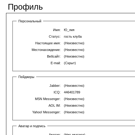
Профиль
Персональный
Имя:
Ю_лия
Статус:
гость клуба
Настоящее имя:
(Неизвестно)
Местонахождение:
(Неизвестно)
Вебсайт:
(Неизвестно)
E-mail:
(Скрыт)
Пейджеры
Jabber:
(Неизвестно)
ICQ:
446401789
MSN Messenger:
(Неизвестно)
AOL IM:
(Неизвестно)
Yahoo! Messenger:
(Неизвестно)
Аватар и подпись
Аватар:
(Нет аватара)