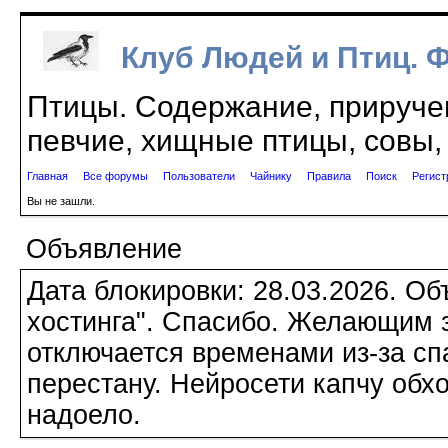
Клуб Людей и Птиц. 
Птицы. Содержание, приручен
певчие, хищные птицы, совы, 
Главная
Все форумы
Пользователи
Чайнику
Правила
Поиск
Регист
Вы не зашли.
Объявление
Дата блокировки: 28.03.2026. О
хостинга". Спасибо. Желающим з
отключается временами из-за сп
перестану. Нейросети капчу обхо
надоело.