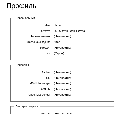
Профиль
Персональный
Имя:
alxpn
Статус:
кандидат в члены клуба
Настоящее имя:
(Неизвестно)
Местонахождение:
Киев
Вебсайт:
(Неизвестно)
E-mail:
(Скрыт)
Пейджеры
Jabber:
(Неизвестно)
ICQ:
(Неизвестно)
MSN Messenger:
(Неизвестно)
AOL IM:
(Неизвестно)
Yahoo! Messenger:
(Неизвестно)
Аватар и подпись
Аватар:
(Нет аватара)