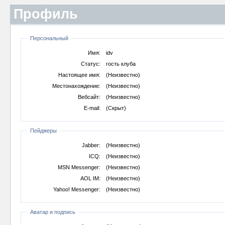
Профиль
Персональный
Имя:
idv
Статус:
гость клуба
Настоящее имя:
(Неизвестно)
Местонахождение:
(Неизвестно)
Вебсайт:
(Неизвестно)
E-mail:
(Скрыт)
Пейджеры
Jabber:
(Неизвестно)
ICQ:
(Неизвестно)
MSN Messenger:
(Неизвестно)
AOL IM:
(Неизвестно)
Yahoo! Messenger:
(Неизвестно)
Аватар и подпись