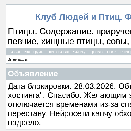
Клуб Людей и Птиц. 
Птицы. Содержание, приручен
певчие, хищные птицы, совы, 
Главная
Все форумы
Пользователи
Чайнику
Правила
Поиск
Регист
Вы не зашли.
Объявление
Дата блокировки: 28.03.2026. О
хостинга". Спасибо. Желающим з
отключается временами из-за сп
перестану. Нейросети капчу обхо
надоело.