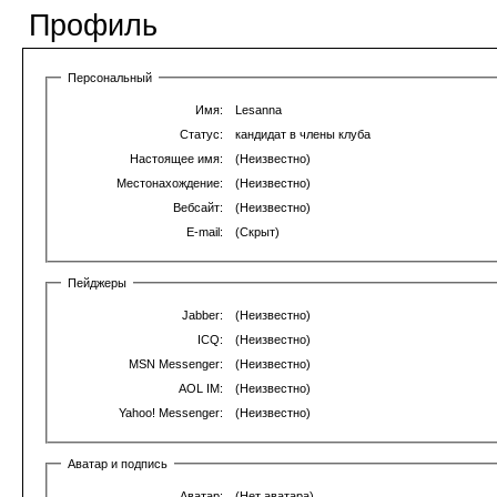
Профиль
Персональный
Имя:
Lesanna
Статус:
кандидат в члены клуба
Настоящее имя:
(Неизвестно)
Местонахождение:
(Неизвестно)
Вебсайт:
(Неизвестно)
E-mail:
(Скрыт)
Пейджеры
Jabber:
(Неизвестно)
ICQ:
(Неизвестно)
MSN Messenger:
(Неизвестно)
AOL IM:
(Неизвестно)
Yahoo! Messenger:
(Неизвестно)
Аватар и подпись
Аватар:
(Нет аватара)