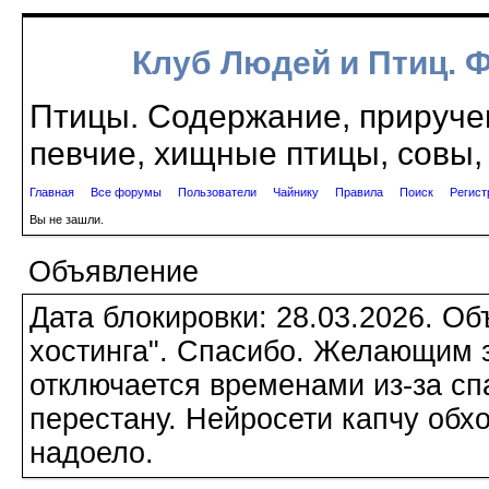
Клуб Людей и Птиц. 
Птицы. Содержание, приручен
певчие, хищные птицы, совы, 
Главная
Все форумы
Пользователи
Чайнику
Правила
Поиск
Регист
Вы не зашли.
Объявление
Дата блокировки: 28.03.2026. О
хостинга". Спасибо. Желающим з
отключается временами из-за сп
перестану. Нейросети капчу обхо
надоело.