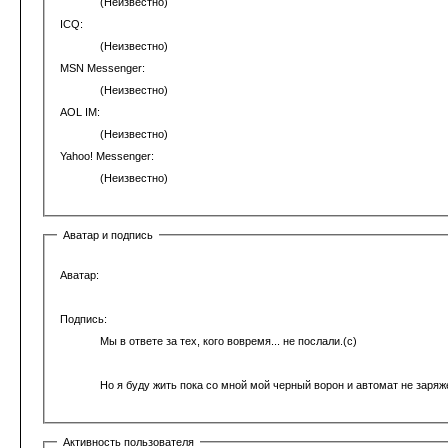
(Неизвестно)
ICQ:
(Неизвестно)
MSN Messenger:
(Неизвестно)
AOL IM:
(Неизвестно)
Yahoo! Messenger:
(Неизвестно)
Аватар и подпись
Аватар:
Подпись:
Мы в ответе за тех, кого вовремя... не послали.(с)
Но я буду жить пока со мной мой черный ворон и автомат не заряж
Активность пользователя