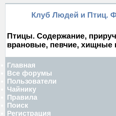
Клуб Людей и Птиц. 
Птицы. Содержание, прируче
врановые, певчие, хищные 
Главная
Все форумы
Пользователи
Чайнику
Правила
Поиск
Регистрация